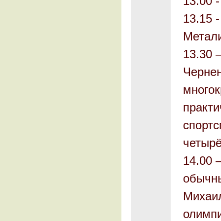
13.00 
13.15 
Метали
13.30 
Чернен
многок
практи
спортс
четырё
14.00 
обычны
Михаил
олимп