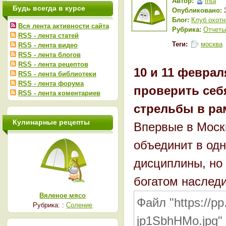
Автор:
Inta
Будь всегда в курсе
Опубликовано:
3
Блог:
Клуб охотн
Вся лента активности сайта
Рубрика:
Отчеты
RSS - лента статей
Теги:
москва
RSS - лента видео
RSS - лента блогов
RSS - лента рецептов
10 и 11 февра
RSS - лента библиотеки
RSS - лента форума
проверить себя
RSS - лента коментариев
стрельбы в ра
Кулинарные рецепты
Впервые в Моск
объединит в од
дисциплины, но 
богатом наслед
Вяленое мясо
Файл "https://p
Рубрика: :
Соление
jp1SbhHMo.jpg"