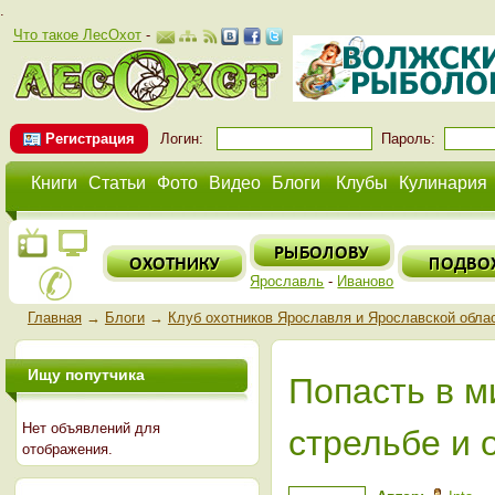
.
Что такое ЛесОхот
-
Регистрация
Логин:
Пароль:
Книги
Статьи
Фото
Видео
Блоги
Клубы
Кулинария
Ярославль
-
Иваново
Главная
→
Блоги
→
Клуб охотников Ярославля и Ярославской обла
Ищу попутчика
Попасть в м
Нет объявлений для
стрельбе и 
отображения.