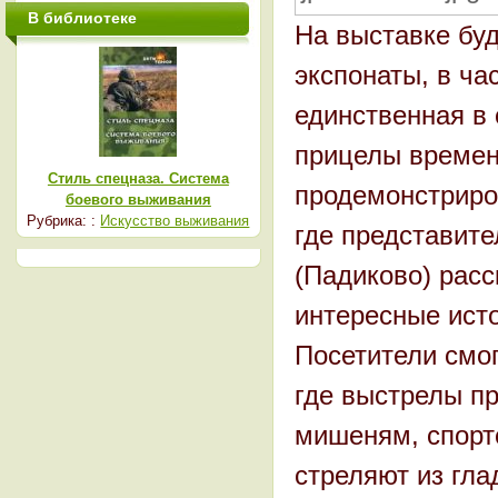
В библиотеке
На выставке бу
экспонаты, в ча
единственная в 
прицелы времен
Стиль спецназа. Система
продемонстриров
боевого выживания
Рубрика: :
Искусство выживания
где представите
(Падиково) расс
интересные ист
Посетители смог
где выстрелы пр
мишеням, спортс
стреляют из гл