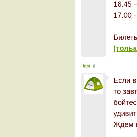
16.45 
17.00 
Билеты
[тольк
Inta
#
Если в
то зав
бойтес
удивит
Ждем в