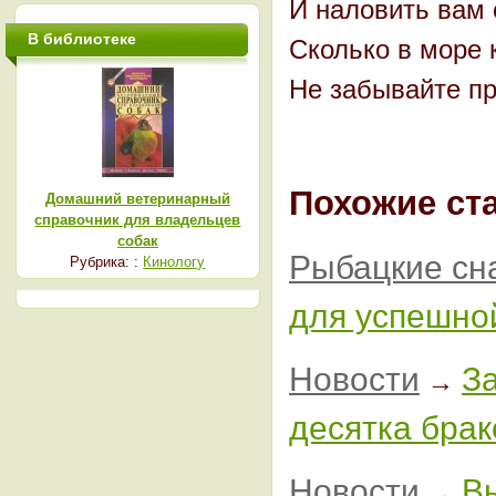
И наловить вам 
В библиотеке
Сколько в море 
Не забывайте пр
Похожие ста
Домашний ветеринарный
справочник для владельцев
собак
Рыбацкие сн
Рубрика: :
Кинологу
для успешно
Новости
З
→
десятка бра
Новости
Вы
→