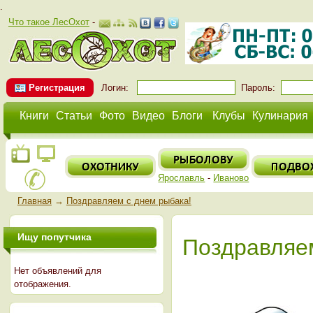
.
Что такое ЛесОхот
-
Регистрация
Логин:
Пароль:
Книги
Статьи
Фото
Видео
Блоги
Клубы
Кулинария
Ярославль
-
Иваново
Главная
→
Поздравляем с днем рыбака!
Ищу попутчика
Поздравляем
Нет объявлений для
отображения.