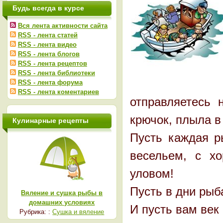
Будь всегда в курсе
Вся лента активности сайта
RSS - лента статей
RSS - лента видео
RSS - лента блогов
RSS - лента рецептов
RSS - лента библиотеки
RSS - лента форума
RSS - лента коментариев
отправляетесь
крючок, плыла в
Кулинарные рецепты
Пусть каждая р
весельем, с х
уловом!
Пусть в дни рыб
Вяление и сушка рыбы в
домашних условиях
И пусть вам век
Рубрика: :
Сушка и вяление