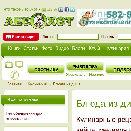
.
Что такое ЛесОхот
-
Регистрация
Логин:
Пароль:
Книги
Статьи
Фото
Видео
Блоги
Клубы
Кулинария
Ярославль
-
Иваново
Главная
→
Кулинария
→
Блюда из дичи
Ищу попутчика
Блюда из д
Нет объявлений для
Кулинарные реце
отображения.
зайца, медведя 