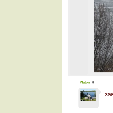
Platon
#
за