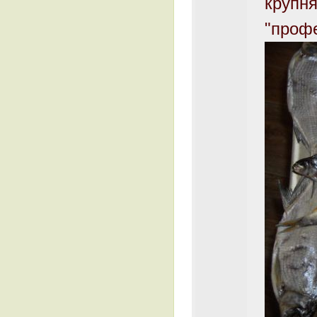
крупня
"профе