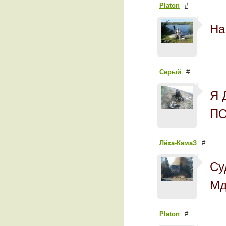
Platon
#
На
Серый
#
Я 
ПО
Лёха-КамаЗ
#
Су
Мд
Platon
#