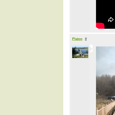
Platon
#