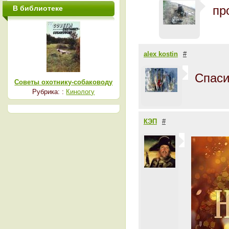
пр
В библиотеке
alex kostin
#
Спаси
Советы охотнику-собаководу
Рубрика: :
Кинологу
КЭП
#