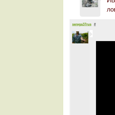
ИВ
ло
serega37rus
#