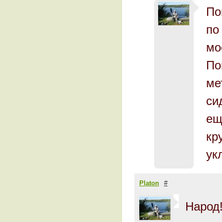
По
по
мо
По
ме
си
ещ
кр
ук
Platon
#
Народ!