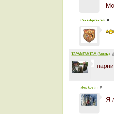
Мо
Саня-Архангел
#
TAPAMTAMTAM (Артем)
#
парни
alex kostin
#
Я 