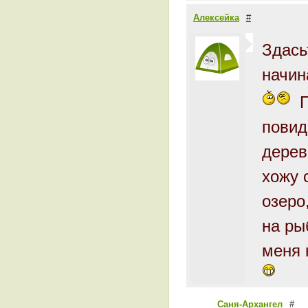
Алексейка
#
Здась
начи
П
повид
дерев
хожу 
озеро
на ры
меня 
Саня-Архангел
#