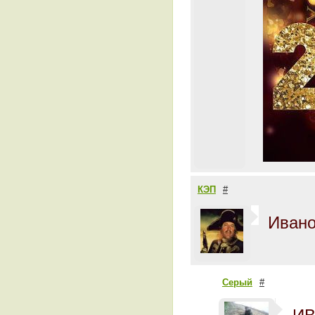
КЭП
#
Ивано
Серый
#