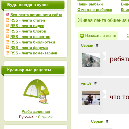
Наши рыбаки
Вид
Будь всегда в курсе
Отчеты о рыбалке
Кни
Вся лента активности сайта
Живая лента общения 
RSS - лента статей
RSS - лента видео
RSS - лента блогов
Написать в ленте
С
RSS - лента рецептов
RSS - лента библиотеки
Серый
#
RSS - лента форума
RSS - лента коментариев
ребят
Кулинарные рецепты
vint37
#
что т
Рыба заливная
Рубрика: :
С рыбой
Серый
#