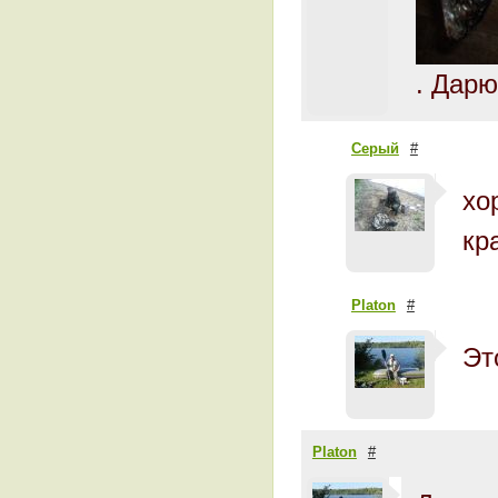
. Дарю
Серый
#
хо
кр
Platon
#
Эт
Platon
#