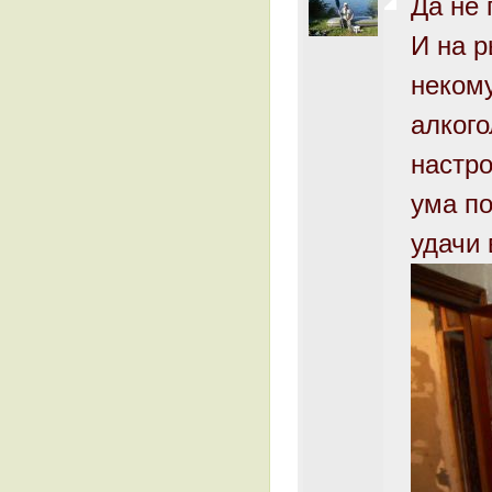
Да не 
И на р
некому
алкого
настро
ума по
удачи 