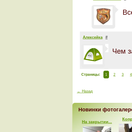
Вс
Алексейка
#
Чем з
Страницы:
1
2
3
4
← Назад
Новинки фотогалер
Копр
На закрытии...