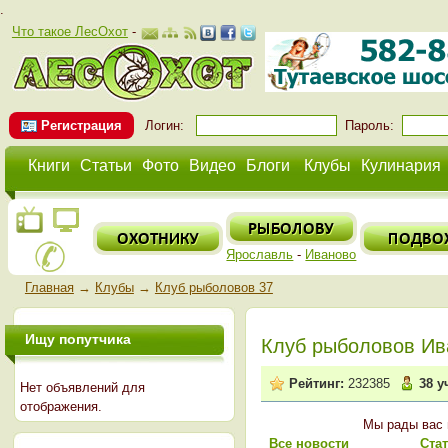
.
Что такое ЛесОхот
-
Регистрация
Логин:
Пароль:
Книги
Статьи
Фото
Видео
Блоги
Клубы
Кулинария
Ярославль
-
Иваново
Главная
→
Клубы
→
Клуб рыболовов 37
Ищу попутчика
Клуб рыболовов Ив
Рейтинг:
232385
38 у
Нет объявлений для
отображения.
Мы рады вас 
Все новости
Ста