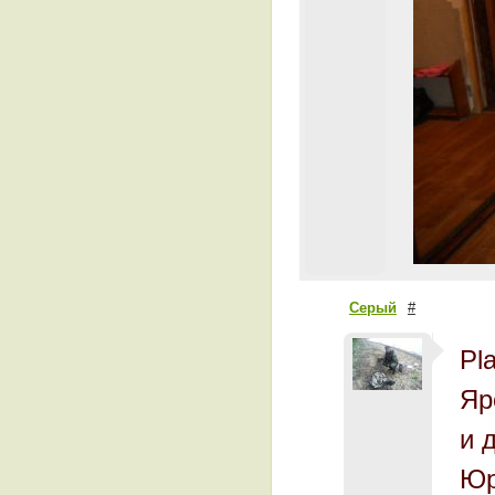
Серый
#
Pl
Яр
и 
Юр