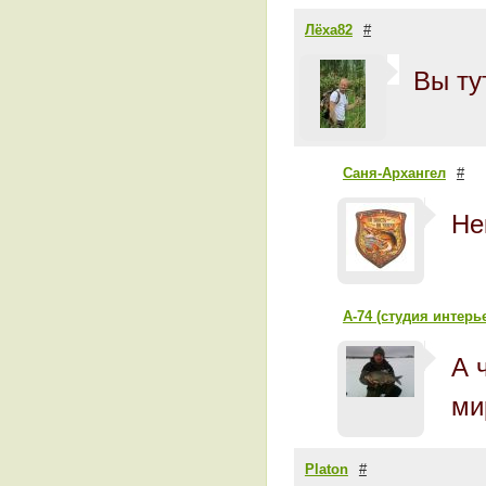
Лёха82
#
Вы ту
Саня-Архангел
#
Не
А-74 (студия интерь
А 
ми
Platon
#