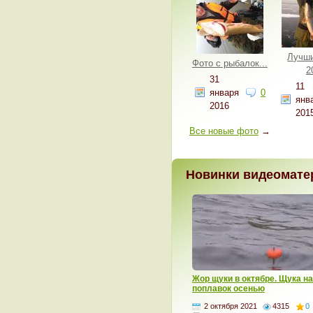
Лучши
Фото с рыбалок...
2
31
11
января
0
янв
2016
201
Все новые фото
→
Новинки видеомате
Жор щуки в октябре. Щука на
поплавок осенью
2 октября 2021
4315
0