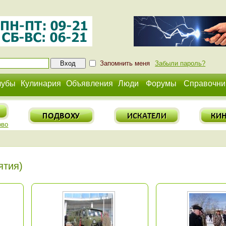
Запомнить меня
Забыли пароль?
лубы
Кулинария
Объявления
Люди
Форумы
Справочни
ово
ятия)