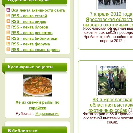
Вся лента активности сайта
7 апреля 2012 года 
RSS - лента статей
Ярославская област
RSS - лента видео
выводка охотничьих с
RSS - лента блогов
Ярославская областная вы
(93)
охотничьих собак проводи
RSS - лента рецептов
Яроблохотрыболовобществ
RSS - лента библиотеки
апреля 2012 г
RSS - лента форума
RSS - лента коментариев
Кулинарные рецепты
88-я Ярославская
Хе из свежий рыбы по
областная выставк
карейски
охотничьих собак
(1
Рубрика: :
Маринование
Фотографии с 88-й Яросла
областной выставки охотн
собак.
В библиотеке