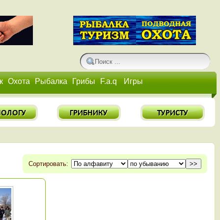
к
Охота
Рыбалка
Грибы
F.a.q
Игры
Сортировать: