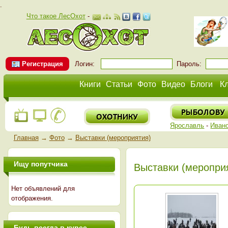
.
Что такое ЛесОхот
-
Регистрация
Логин:
Пароль:
Книги
Статьи
Фото
Видео
Блоги
К
Ярославль
-
Иван
Главная
→
Фото
→
Выставки (мероприятия)
Ищу попутчика
Выставки (меропри
Нет объявлений для
отображения.
Будь всегда в курсе