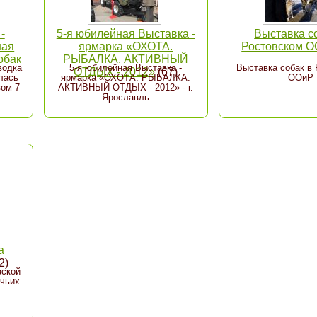
-
5-я юбилейная Выставка -
Выставка с
ная
ярмарка «ОХОТА.
Ростовском 
обак
РЫБАЛКА. АКТИВНЫЙ
водка
5-я юбилейная Выставка -
Выставка собак в
ОТДЫХ - 2012»
(67)
лась
ярмарка «ОХОТА. РЫБАЛКА.
ООиР
ом 7
АКТИВНЫЙ ОТДЫХ - 2012» - г.
Ярославль
а
2)
вской
ичьих