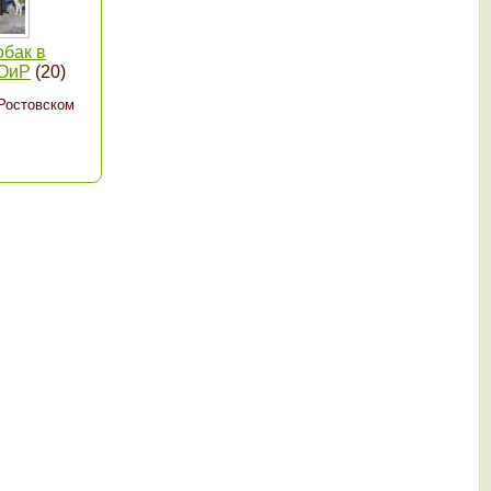
обак в
ООиР
(20)
 Ростовском