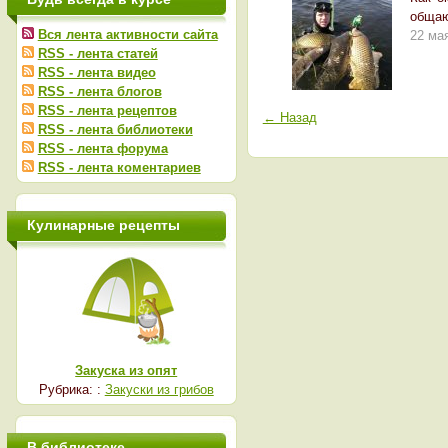
общаю
Вся лента активности сайта
22 ма
RSS - лента статей
RSS - лента видео
RSS - лента блогов
RSS - лента рецептов
← Назад
RSS - лента библиотеки
RSS - лента форума
RSS - лента коментариев
Кулинарные рецепты
Закуска из опят
Рубрика: :
Закуски из грибов
В библиотеке