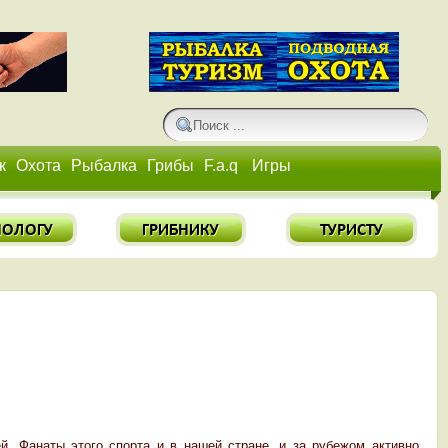
к
Охота
Рыбалка
Грибы
F.a.q
Игры
й. Фанаты этого спорта и в нашей стране, и за рубежом активно