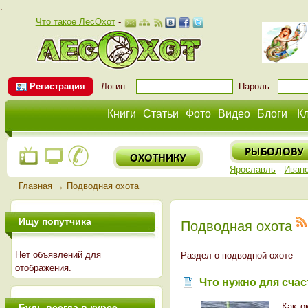
.
Что такое ЛесОхот
-
Регистрация
Логин:
Пароль:
Книги
Статьи
Фото
Видео
Блоги
К
Ярославль
-
Иван
Главная
→
Подводная охота
Ищу попутчика
Подводная охота
Нет объявлений для
Раздел о подводной охоте
отображения.
Что нужно для счас
Как о
Будь всегда в курсе