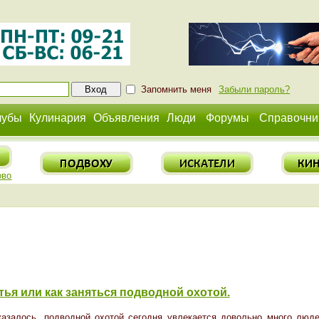
Запомнить меня
Забыли пароль?
лубы
Кулинария
Объявления
Люди
Форумы
Справочни
ово
тья или как заняться подводной охотой.
казалось, подводной охотой сегодня увлекается довольно много люде