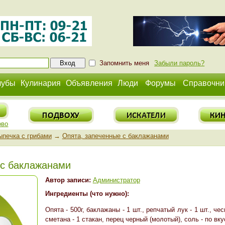
Запомнить меня
Забыли пароль?
лубы
Кулинария
Объявления
Люди
Форумы
Справочни
ово
ыпечка с грибами
→
Опята, запеченные с баклажанами
 с баклажанами
Автор записи:
Администратор
Ингредиенты (что нужно):
Опята - 500г, баклажаны - 1 шт., репчатый лук - 1 шт., чес
сметана - 1 стакан, перец черный (молотый), соль - по вкус