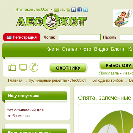
.
Что такое ЛесОхот
-
Регистрация
Логин:
Пароль:
Книги
Статьи
Фото
Видео
Блоги
К
Ярославль
-
Иван
Главная
→
Кулинарные рецепты - ЛесОхот
→
Блюда из грибов
→
В
Ищу попутчика
Опята, запеченные
Нет объявлений для
отображения.
Будь всегда в курсе