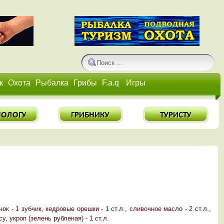
к
Охота
Рыбалка
Грибы
F.a.q
Игры
нок - 1 зубчик, кедровые орешки - 1 ст.л., сливочное масло - 2 ст.л.,
у, укроп (зелень рубленая) - 1 ст.л.