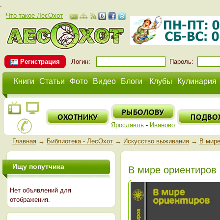
.
Что такое ЛесОхот
-
Регистрация
Логин:
Пароль:
Книги
Статьи
Фото
Видео
Блоги
Клубы
Кулинария
Ярославль
-
Иваново
Главная
→
Библиотека - ЛесОхот
→
Искусство выживания
→
В мире
Ищу попутчика
В мире ориентиров
Нет объявлений для
отображения.