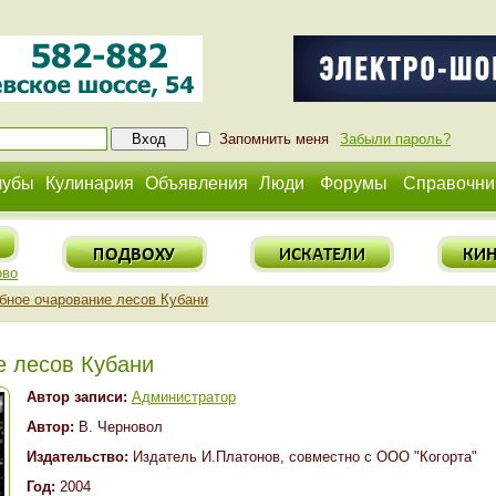
Запомнить меня
Забыли пароль?
лубы
Кулинария
Объявления
Люди
Форумы
Справочни
ово
бное очарование лесов Кубани
е лесов Кубани
Автор записи:
Администратор
Автор:
В. Черновол
Издательство:
Издатель И.Платонов, совместно с ООО "Когорта"
Год:
2004