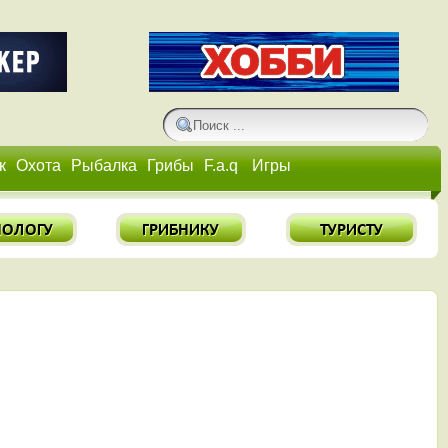
к
Охота
Рыбалка
Грибы
F.a.q
Игры