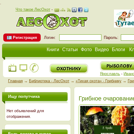
.
Что такое ЛесОхот
-
Регистрация
Логин:
Пароль:
Книги
Статьи
Фото
Видео
Блоги
К
Ярославль
-
Иван
Главная
→
Библиотека - ЛесОхот
→
«Тихая охота» - Грибнику
→
Гри
Ищу попутчика
Грибное очаровани
Нет объявлений для
отображения.
Будь всегда в курсе