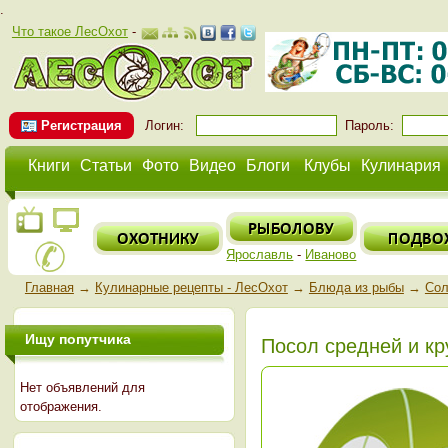
.
Что такое ЛесОхот
-
Регистрация
Логин:
Пароль:
Книги
Статьи
Фото
Видео
Блоги
Клубы
Кулинария
Ярославль
-
Иваново
Главная
→
Кулинарные рецепты - ЛесОхот
→
Блюда из рыбы
→
Сол
Ищу попутчика
Посол средней и к
Нет объявлений для
отображения.