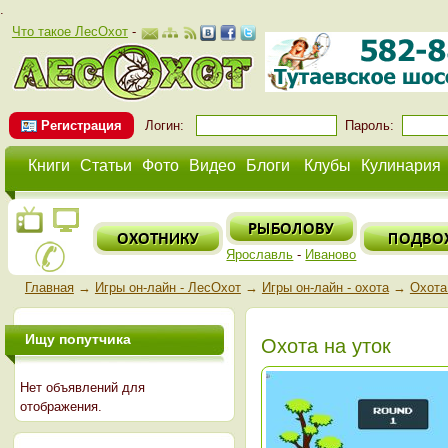
.
Что такое ЛесОхот
-
Регистрация
Логин:
Пароль:
Книги
Статьи
Фото
Видео
Блоги
Клубы
Кулинария
Ярославль
-
Иваново
Главная
→
Игры он-лайн - ЛесОхот
→
Игры он-лайн - охота
→
Охота
Ищу попутчика
Охота на уток
Нет объявлений для
отображения.