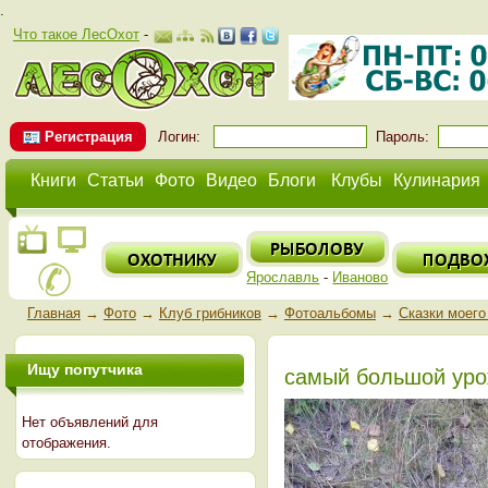
.
Что такое ЛесОхот
-
Регистрация
Логин:
Пароль:
Книги
Статьи
Фото
Видео
Блоги
Клубы
Кулинария
Ярославль
-
Иваново
Главная
→
Фото
→
Клуб грибников
→
Фотоальбомы
→
Сказки моего
Ищу попутчика
самый большой уро
Нет объявлений для
отображения.