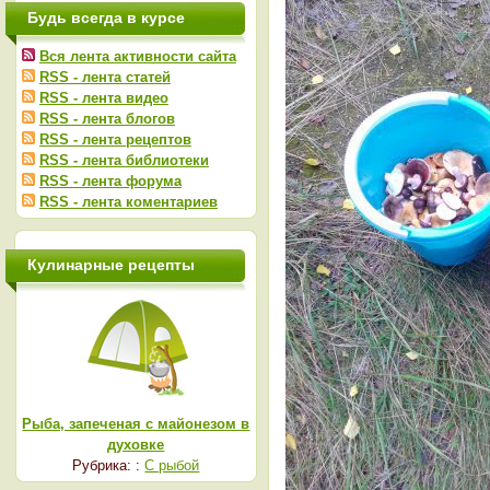
Будь всегда в курсе
Вся лента активности сайта
RSS - лента статей
RSS - лента видео
RSS - лента блогов
RSS - лента рецептов
RSS - лента библиотеки
RSS - лента форума
RSS - лента коментариев
Кулинарные рецепты
Рыба, запеченая с майонезом в
духовке
Рубрика: :
С рыбой