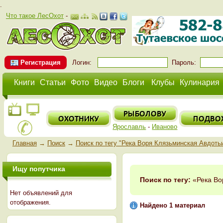
.
Что такое ЛесОхот
-
Регистрация
Логин:
Пароль:
Книги
Статьи
Фото
Видео
Блоги
Клубы
Кулинария
Ярославль
-
Иваново
Главная
→
Поиск
→
Поиск по тегу "Река Воря Клязьминская Авдотьи
Ищу попутчика
Поиск по тегу:
«Река Во
Нет объявлений для
отображения.
Найдено 1 материал