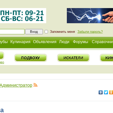
Запомнить меня
Забыли пароль?
лубы
Кулинария
Объявления
Люди
Форумы
Справочни
ово
Администратор
на