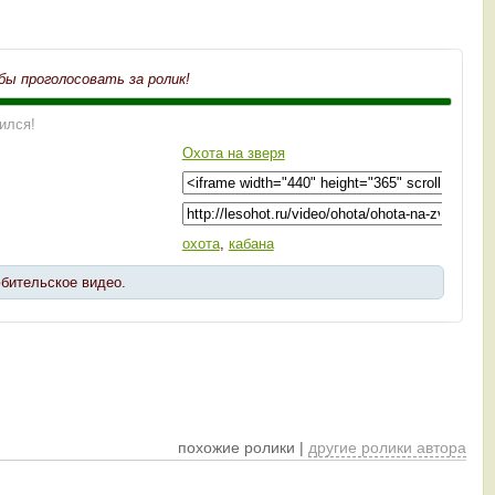
бы проголосовать за ролик!
ился!
Охота на зверя
охота
,
кабана
юбительское видео.
похожие ролики |
другие ролики автора