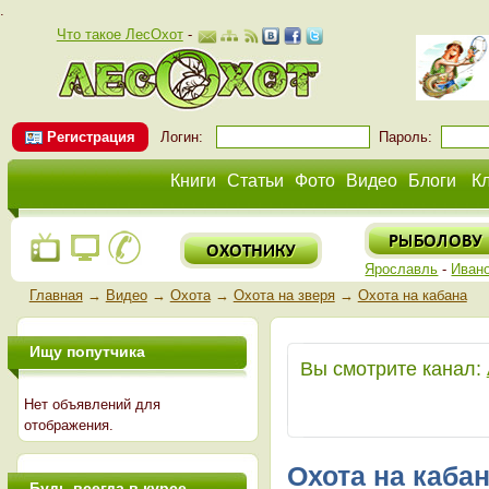
.
Что такое ЛесОхот
-
Регистрация
Логин:
Пароль:
Книги
Статьи
Фото
Видео
Блоги
К
Ярославль
-
Иван
Главная
→
Видео
→
Охота
→
Охота на зверя
→
Охота на кабана
Ищу попутчика
Вы смотрите канал:
Нет объявлений для
отображения.
Охота на каба
Будь всегда в курсе