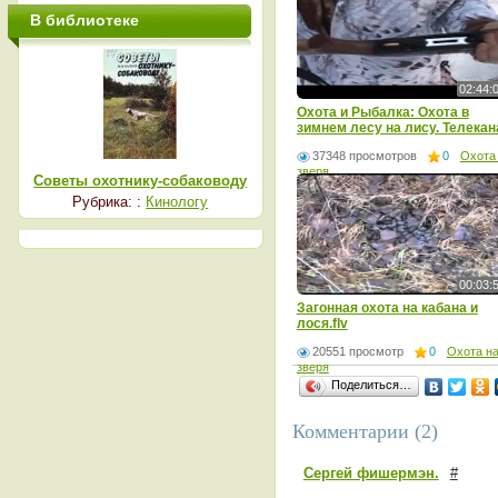
В библиотеке
02:44:
Охота и Рыбалка: Охота в
зимнем лесу на лису. Телекан
- Мужской
37348 просмотров
0
Охота
зверя
Советы охотнику-собаководу
Рубрика: :
Кинологу
00:03:
Загонная охота на кабана и
лося.flv
20551 просмотр
0
Охота н
зверя
Поделиться…
Комментарии (2)
Сергей фишермэн.
#