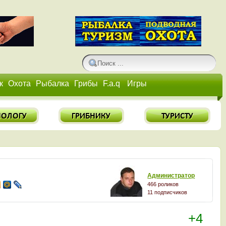
к
Охота
Рыбалка
Грибы
F.a.q
Игры
Администратор
466 роликов
11 подписчиков
+4