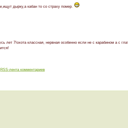
и,ищут дырку,а кабан то со страху помер.
усь лет 7!охота классная, нервная особенно если не с карабином а с г
ится!
RSS-лента комментариев