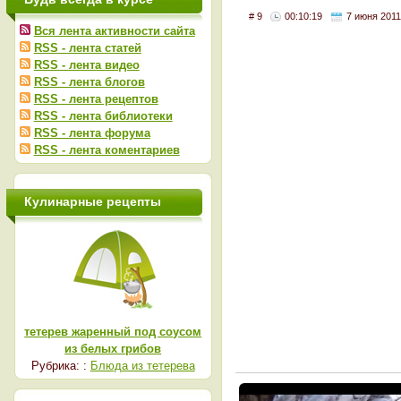
# 9
00:10:19
7 июня 2011
Вся лента активности сайта
RSS - лента статей
RSS - лента видео
RSS - лента блогов
RSS - лента рецептов
RSS - лента библиотеки
RSS - лента форума
RSS - лента коментариев
Кулинарные рецепты
тетерев жаренный под соусом
из белых грибов
Рубрика: :
Блюда из тетерева