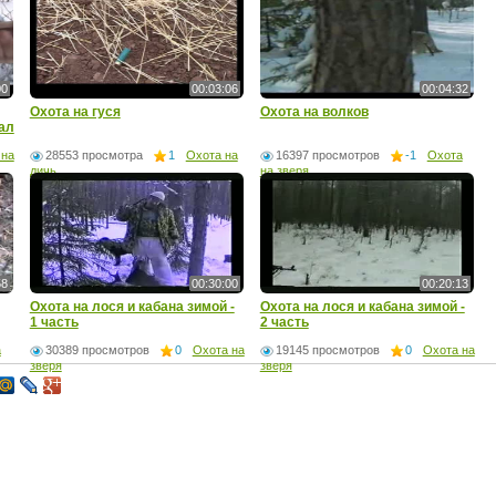
00
00:03:06
00:04:32
Охота на гуся
Охота на волков
ал
 на
28553 просмотра
1
Охота на
16397 просмотров
-1
Охота
дичь
на зверя
58
00:30:00
00:20:13
Охота на лося и кабана зимой -
Охота на лося и кабана зимой -
1 часть
2 часть
а
30389 просмотров
0
Охота на
19145 просмотров
0
Охота на
зверя
зверя