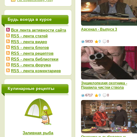
Будь всегда в курсе
Арсенал - Выпуск 3
Вся лента активности сайта
RSS - лента статей
RSS - лента видео
5833
0
0
RSS - лента блогов
RSS - лента рецептов
RSS - лента библиотеки
RSS - лента форума
RSS - лента коментариев
Энциклопедия охотника -
Правила чистки ствола
Кулинарные рецепты
6717
0
0
Заливная рыба