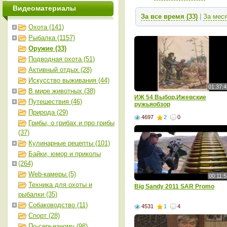
Видеоматериалы
За все время (33)
|
За мес
Охота (141)
Рыбалка (1157)
Оружие (33)
Подводная охота (51)
Активный отдых (28)
Искусство выживания (44)
01:37:4
В мире животных (38)
ИЖ 54 Выбор,Ижевские
Путешествия (46)
ружьяобзор
Природа (29)
4697
2
0
Грибы, о грибах и про грибы
(37)
Кулинарные рецепты (101)
Байки, юмор и приколы
(264)
Web-камеры (5)
00:11:5
Техника для охоты и
Big Sandy 2011 SAR Promo
рыбалки (35)
Собаководство (11)
4531
1
4
Спорт (28)
По-серьезному (98)