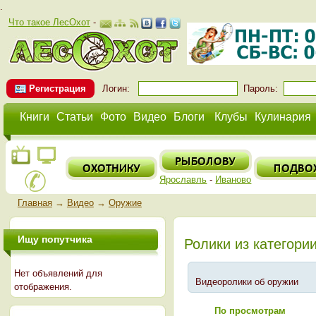
.
Что такое ЛесОхот
-
Регистрация
Логин:
Пароль:
Книги
Статьи
Фото
Видео
Блоги
Клубы
Кулинария
Ярославль
-
Иваново
Главная
→
Видео
→
Оружие
Ищу попутчика
Ролики из категори
Нет объявлений для
Видеоролики об оружии
отображения.
По просмотрам