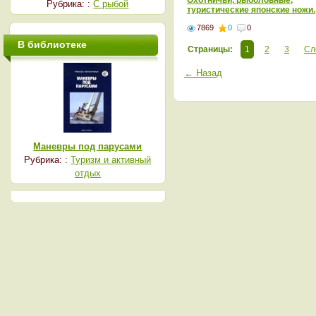
Охотничьи, рыболовные,
Рубрика: :
С рыбой
туристические японские ножи.
Часть первая
7869
0
0
В библиотеке
Страницы:
1
2
3
Сл
← Назад
Маневры под парусами
Рубрика: :
Туризм и активный
отдых