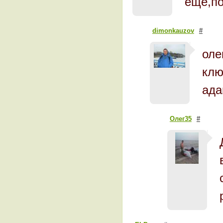
ещё,по
dimonkauzov
#
оле
клю
ада
Олег35
#