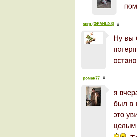
пом
serg (ФРАНЦУЗ)
#
Ну вы 
потерп
остан
роман77
#
я вчер
был в
это ув
целым 