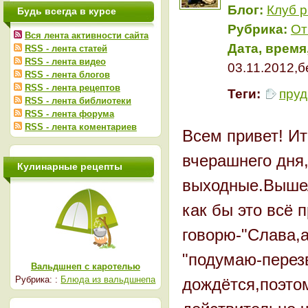
Блог:
Клуб 
Будь всегда в курсе
Рубрика:
От
Вся лента активности сайта
Дата, время
RSS - лента статей
RSS - лента видео
03.11.2012,
RSS - лента блогов
RSS - лента рецептов
Теги:
пру
RSS - лента библиотеки
RSS - лента форума
RSS - лента коментариев
Всем привет! Ит
вчерашнего дня
Кулинарные рецепты
выходные.Вышел
как бы это всё 
говорю-"Слава,а
"подумаю-перезв
Вальдшнеп с каротелью
Рубрика: :
Блюда из вальдшнепа
дождётся,поэтом