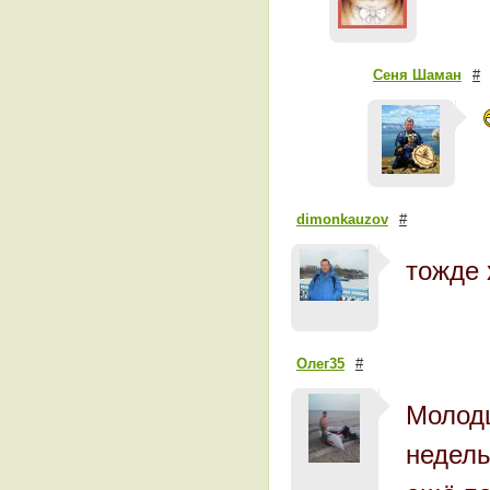
Сеня Шаман
#
dimonkauzov
#
тожде 
Олег35
#
Молодц
недель