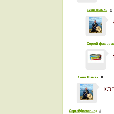
Сеня Шаман
#
Сергей фишермэ
Сеня Шаман
#
КЭП
Сергей(karachun)
#