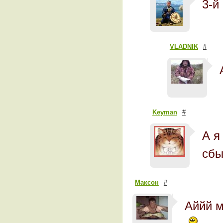
3-й
VLADNIK
#
Keyman
#
А я
сбы
Максон
#
Аййй 