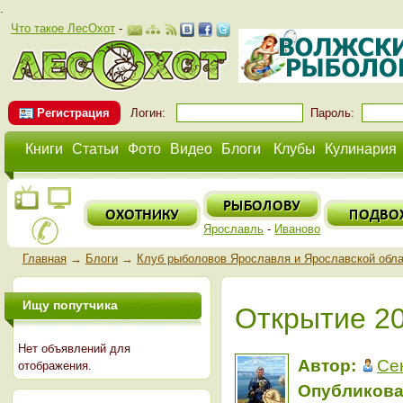
.
Что такое ЛесОхот
-
Регистрация
Логин:
Пароль:
Книги
Статьи
Фото
Видео
Блоги
Клубы
Кулинария
Ярославль
-
Иваново
Главная
→
Блоги
→
Клуб рыболовов Ярославля и Ярославской обл
Ищу попутчика
Открытие 2
Нет объявлений для
Автор:
Се
отображения.
Опубликова