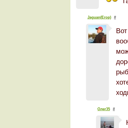
Та
Jaguan(Егор)
#
Вот
воо
мож
дор
рыб
хот
ход
Олег35
#