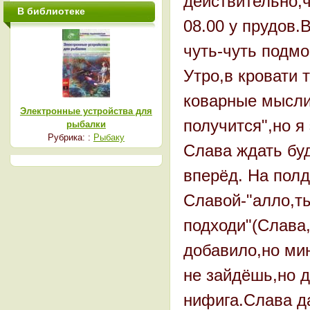
действительно,ч
В библиотеке
08.00 у прудов.
чуть-чуть подмо
Утро,в кровати 
коварные мысли-
Электронные устройства для
получится",но я
рыбалки
Рубрика: :
Рыбаку
Слава ждать буд
вперёд. На пол
Славой-"алло,ты
подходи"(Слава,
добавило,но мин
не зайдёшь,но 
нифига.Слава да