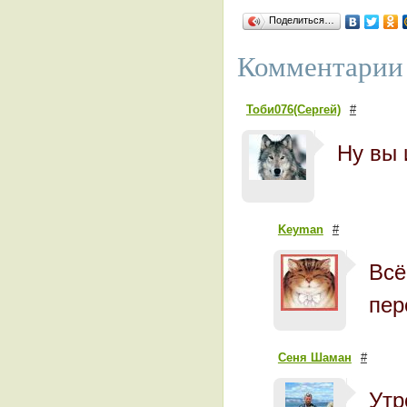
Поделиться…
Комментарии 
Тоби076(Сергей)
#
Ну вы 
Keyman
#
Всё
пер
Сеня Шаман
#
Утр