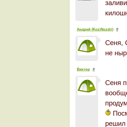
заливи
килошн
Андрей (KoziNozdri)
#
Сеня, 
не ныр
Виктор
#
Сеня п
вообще
продум
Посм
решил 