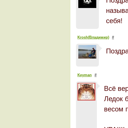
Поздра
называ
себя!
Krosh(Владимир)
#
Поздр
Keyman
#
Всё вер
Ледок 
весом п