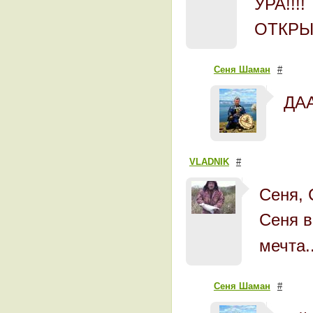
УРА!!!!
ОТКРЫЛИ!
Сеня Шаман
#
ДА
VLADNIK
#
Сеня, 
Сеня в
мечта.
Сеня Шаман
#