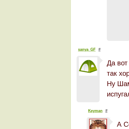
sanya_GF
#
Да вот
так хо
Ну Шам
испуга
Keyman
#
А С