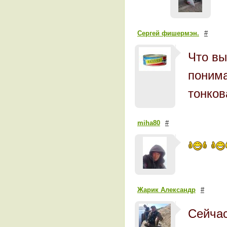
Сергей фишермэн.
#
Что вы
понима
тонков
miha80
#
Жарик Александр
#
Сейчас