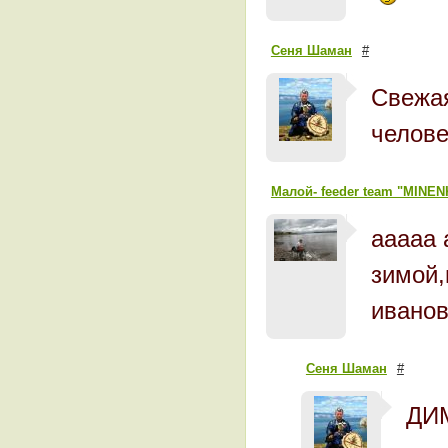
Сеня Шаман
#
Свежая
челове
Малой- feeder team "MINE
ааааа 
зимой,
иванов
Сеня Шаман
#
ДИ