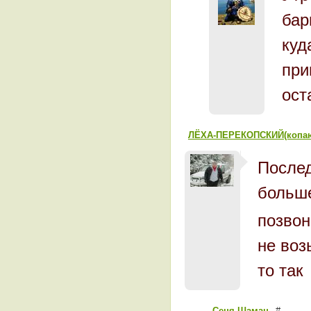
бар
куд
при
ост
ЛЁХА-ПЕРЕКОПСКИЙ(копа
Послед
больше
позво
не воз
то так
Сеня Шаман
#