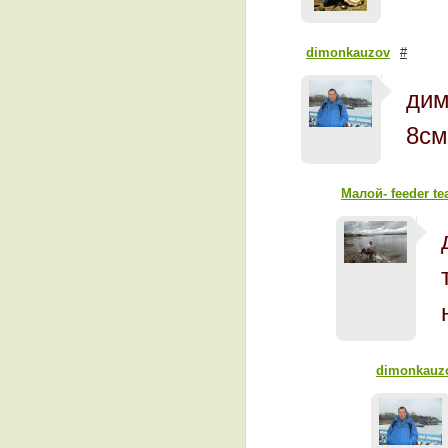
dimonkauzov
#
дим
8см
Малой- feeder t
dimonkauz