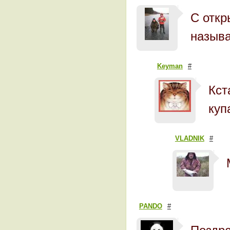
С откр
называ
Keyman
#
Кст
куп
VLADNIK
#
PANDO
#