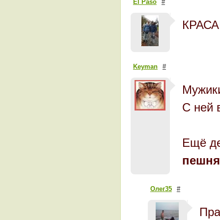
El Paso
#
КРАС
Keyman
#
Мужики
С ней 
Ещё д
пешня
Олег35
#
Пра