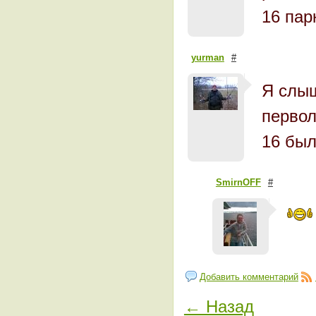
16 пар
yurman
#
Я слыш
первол
16 был
SmirnOFF
#
Добавить комментарий
← Назад