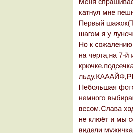
Меня спрашивает
катнул мне пешн
Первый шажок(
шагом я у луноч
Но к сожалению 
на черта,на 7-й
крючке,подсечка
льду.КАААЙФ,Р
Небольшая фото
немного выбираю
весом.Слава ход
не клюёт и мы с
видели мужичка