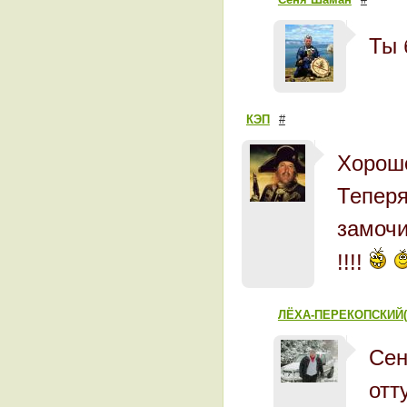
Ты 
КЭП
#
Хорошо
Теперя
замоч
!!!!
ЛЁХА-ПЕРЕКОПСКИЙ(
Сен
отт