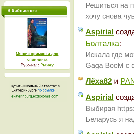
Решиться на п
В библиотеке
хочу снова чу
Aspirial
созд
Болталка
:
Искала где мо
Мягкие приманки для
спиннинга
Gaga BooM с 
Рубрика: :
Рыбаку
Лёха82
и
PA
купить школьный аттестат в
Екатеринбурге
по ссылке
Aspirial
созд
ekaterinburg.exdiplomis.com
Выбирая https
Беларусь я на