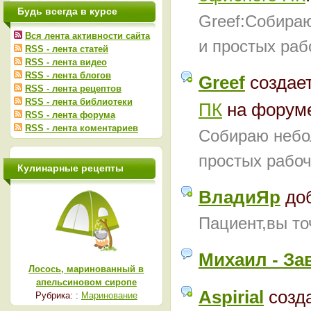
Будь всегда в курсе
Greef:Собира
Вся лента активности сайта
и простых раб
RSS - лента статей
RSS - лента видео
RSS - лента блогов
Greef
создае
RSS - лента рецептов
RSS - лента библиотеки
ПК
на форум
RSS - лента форума
RSS - лента коментариев
Собираю небо
простых рабоч
Кулинарные рецепты
ВладиЯр
до
Пациент,вы то
Михаил - За
Лосось, маринованный в
апельсиновом сиропе
Aspirial
созд
Рубрика: :
Маринование