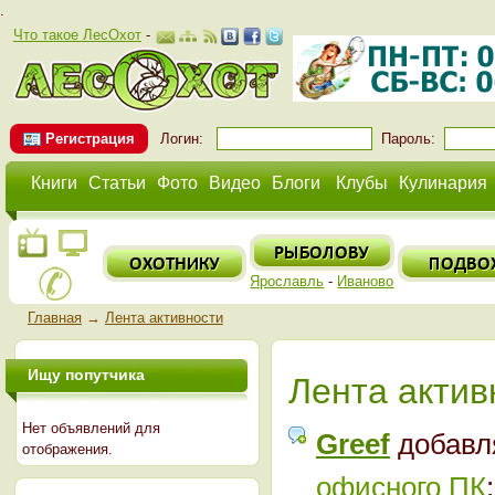
.
Что такое ЛесОхот
-
Регистрация
Логин:
Пароль:
Книги
Статьи
Фото
Видео
Блоги
Клубы
Кулинария
Ярославль
-
Иваново
Главная
→
Лента активности
Ищу попутчика
Лента актив
Нет объявлений для
Greef
добавл
отображения.
офисного ПК
: