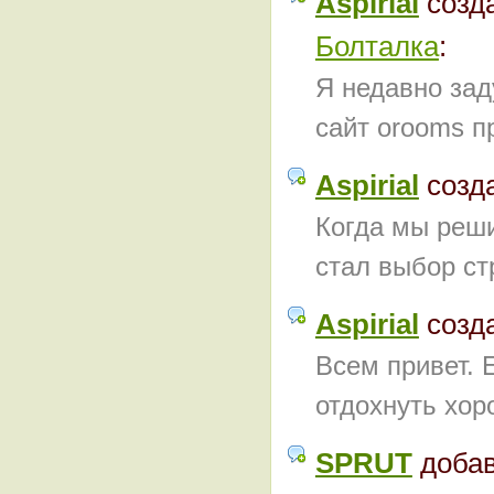
Aspirial
созд
Болталка
:
Я недавно зад
сайт orooms пр
Aspirial
созд
Когда мы реши
стал выбор ст
Aspirial
созд
Всем привет. 
отдохнуть хор
SPRUT
доба