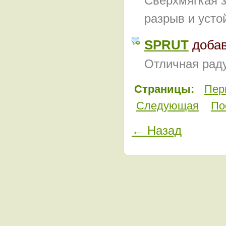
Сверхмягкая з
разрыв и усто
SPRUT
доба
Отличная раду
Страницы:
Пер
Следующая
По
← Назад