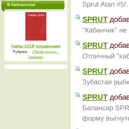
Sprut Atari #5
В библиотеке
SPRUT
доба
"Кабанчик" не
SPRUT
доба
Грибы СССР (справочник)
Рубрика: :
«Тихая охота» -
Отличный "каб
Грибнику
SPRUT
доба
Зубастая рыбк
SPRUT
доба
Балансир SPR
форму выгнут