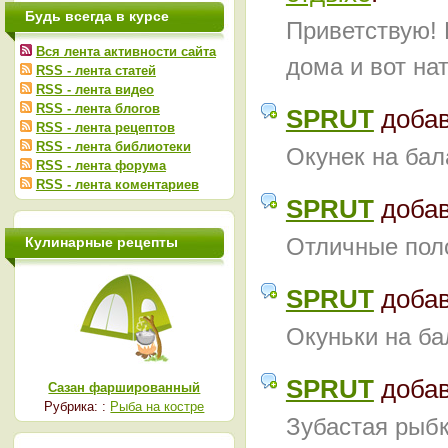
Будь всегда в курсе
Приветствую! 
Вся лента активности сайта
дома и вот на
RSS - лента статей
RSS - лента видео
RSS - лента блогов
SPRUT
доба
RSS - лента рецептов
RSS - лента библиотеки
Окунек на бал
RSS - лента форума
RSS - лента коментариев
SPRUT
доба
Отличные поло
Кулинарные рецепты
SPRUT
доба
Окуньки на ба
SPRUT
доба
Сазан фаршированный
Рубрика: :
Рыба на костре
Зубастая рыбк