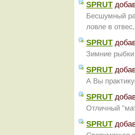
SPRUT
доба
Бесшумный рат
ловле в отвес,
SPRUT
доба
Зимние рыбки 
SPRUT
доба
А Вы практику
SPRUT
доба
Отличный "мат
SPRUT
доба