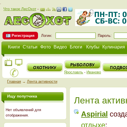
.
Что такое ЛесОхот
-
Регистрация
Логин:
Пароль:
Книги
Статьи
Фото
Видео
Блоги
Клубы
Кулинария
Ярославль
-
Иваново
Главная
→
Лента активности
Ищу попутчика
Лента актив
Нет объявлений для
Aspirial
созд
отображения.
отдыхе
: