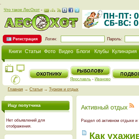
.
Что такое ЛесОхот
-
Регистрация
Логин:
Пароль:
Книги
Статьи
Фото
Видео
Блоги
Клубы
Кулинария
Ярославль
-
Иваново
Главная
→
Статьи
→
Туризм и отдых
Ищу попутчика
Активный отдых
Нет объявлений для
Раздел об активном отдыхе и
отображения.
Как ухажи