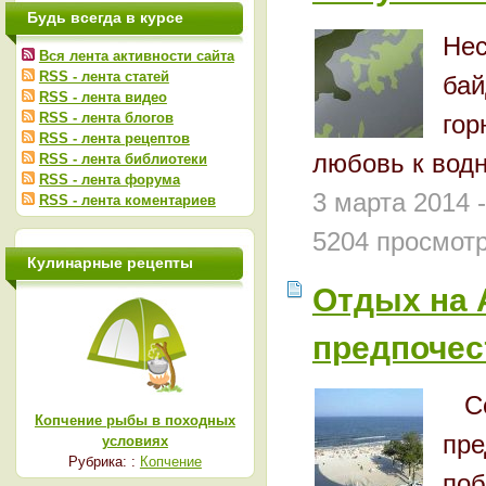
Будь всегда в курсе
Нес
Вся лента активности сайта
RSS - лента статей
бай
RSS - лента видео
RSS - лента блогов
го
RSS - лента рецептов
любовь к вод
RSS - лента библиотеки
RSS - лента форума
3 марта 2014 
RSS - лента коментариев
5204 просмот
Кулинарные рецепты
Отдых на 
предпочес
Со
Копчение рыбы в походных
пр
условиях
Рубрика: :
Копчение
поб