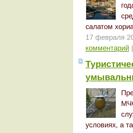
го
ср
салатом хори
17 февраля 2
комментарий
|
Туристиче
умывальн
Пр
МЧС
сл
условиях, а т