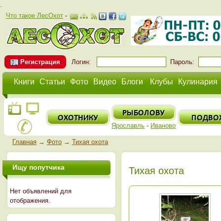
.
Что такое ЛесОхот
-
Регистрация
Логин:
Пароль:
Книги
Статьи
Фото
Видео
Блоги
Клубы
Кулинария
Ярославль
-
Иваново
Главная
→
Фото
→
Тихая охота
Ищу попутчика
Тихая охота
Нет объявлений для
отображения.