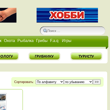
к
Охота
Рыбалка
Грибы
F.a.q
Игры
Сортировать: