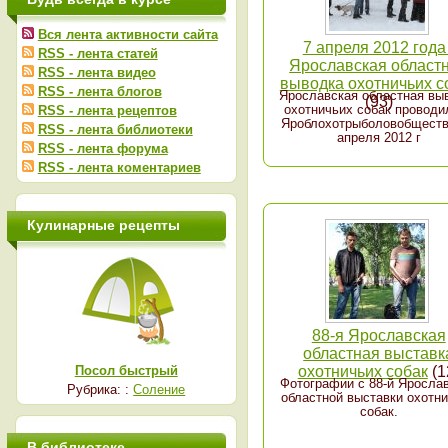
Вся лента активности сайта
7 апреля 2012 года 
RSS - лента статей
Ярославская област
RSS - лента видео
выводка охотничьих с
RSS - лента блогов
Ярославская областная вы
(93)
охотничьих собак проводи
RSS - лента рецептов
Яроблохотрыболовобществ
RSS - лента библиотеки
апреля 2012 г
RSS - лента форума
RSS - лента коментариев
Кулинарные рецепты
88-я Ярославская
областная выставк
Посол быстрый
охотничьих собак
(1
Фотографии с 88-й Яросла
Рубрика: :
Соление
областной выставки охотн
собак.
В библиотеке