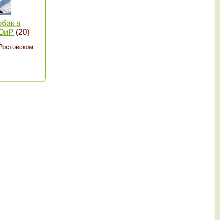
обак в
ООиР
(20)
 Ростовском