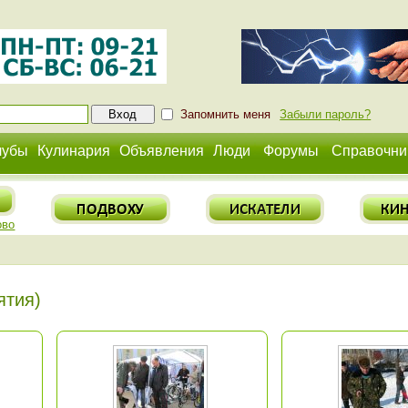
Запомнить меня
Забыли пароль?
лубы
Кулинария
Объявления
Люди
Форумы
Справочни
ово
ятия)