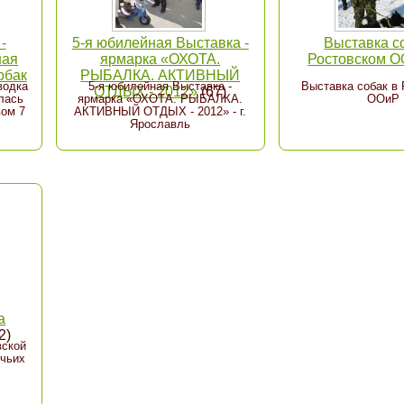
-
5-я юбилейная Выставка -
Выставка с
ная
ярмарка «ОХОТА.
Ростовском 
обак
РЫБАЛКА. АКТИВНЫЙ
водка
5-я юбилейная Выставка -
Выставка собак в
ОТДЫХ - 2012»
(67)
лась
ярмарка «ОХОТА. РЫБАЛКА.
ООиР
ом 7
АКТИВНЫЙ ОТДЫХ - 2012» - г.
Ярославль
а
2)
вской
ичьих