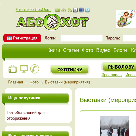
.
Что такое ЛесОхот
-
Регистрация
Логин:
Пароль:
Книги
Статьи
Фото
Видео
Блоги
К
Ярославль
-
Иван
Главная
→
Фото
→
Выставки (мероприятия)
Ищу попутчика
Выставки (меропри
Нет объявлений для
отображения.
Будь всегда в курсе