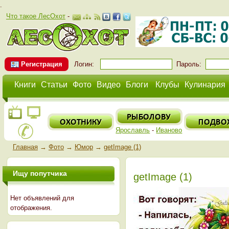
.
Что такое ЛесОхот
-
Регистрация
Логин:
Пароль:
Книги
Статьи
Фото
Видео
Блоги
Клубы
Кулинария
Ярославль
-
Иваново
Главная
→
Фото
→
Юмор
→
getImage (1)
Ищу попутчика
getImage (1)
Нет объявлений для
отображения.