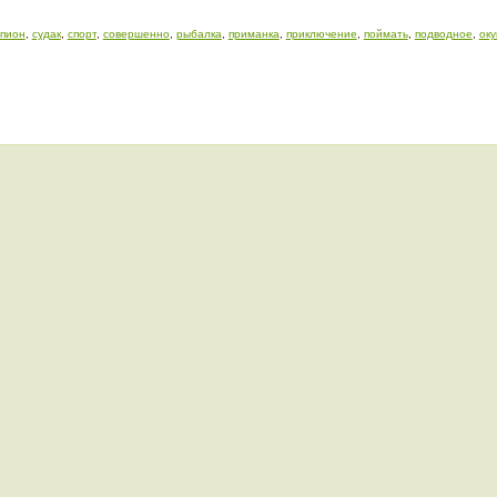
пион
,
судак
,
спорт
,
совершенно
,
рыбалка
,
приманка
,
приключение
,
поймать
,
подводное
,
оку