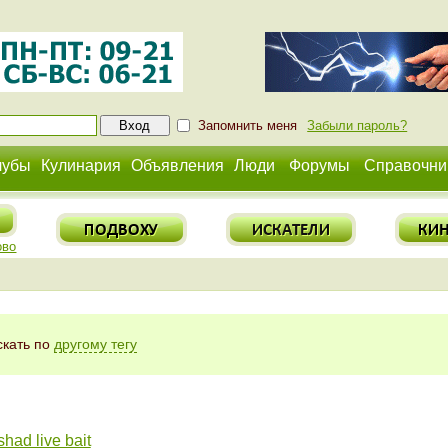
Запомнить меня
Забыли пароль?
лубы
Кулинария
Объявления
Люди
Форумы
Справочни
ово
скать по
другому тегу
had live bait