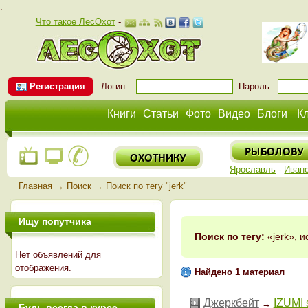
.
Что такое ЛесОхот
-
Регистрация
Логин:
Пароль:
Книги
Статьи
Фото
Видео
Блоги
К
Ярославль
-
Иван
Главная
→
Поиск
→
Поиск по тегу "jerk"
Ищу попутчика
Поиск по тегу:
«jerk», и
Нет объявлений для
отображения.
Найдено 1 материал
Джеркбейт
IZUMI s
→
Будь всегда в курсе