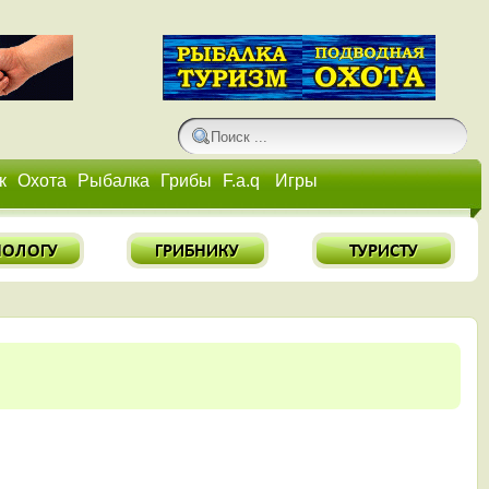
к
Охота
Рыбалка
Грибы
F.a.q
Игры