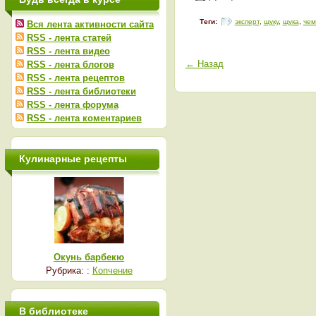
Теги:
эксперт
,
щуку
,
щука
,
чем
Вся лента активности сайта
RSS - лента статей
RSS - лента видео
← Назад
RSS - лента блогов
RSS - лента рецептов
RSS - лента библиотеки
RSS - лента форума
RSS - лента коментариев
Кулинарные рецепты
Окунь барбекю
Рубрика: :
Копчение
В библиотеке