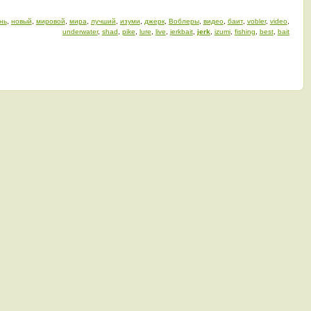
нь
,
новый
,
мировой
,
мира
,
лучший
,
изуми
,
джерк
,
Воблеры
,
видео
,
баит
,
vobler
,
video
,
underwater
,
shad
,
pike
,
lure
,
live
,
jerkbait
,
jerk
,
izumi
,
fishing
,
best
,
bait