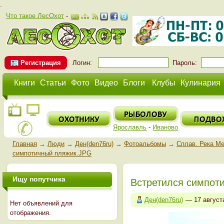
.
Что такое ЛесОхот
-
Регистрация
Логин:
Пароль:
Книги
Статьи
Фото
Видео
Блоги
Клубы
Кулинария
Ярославль
-
Иваново
Главная
→
Люди
→
Ден(den76ru)
→
Фотоальбомы
→
Сплав. Река Ме
симпотичный пляжик.JPG
Ищу попутчика
Встретился симпот
Ден(den76ru)
— 17 август
Нет объявлений для
отображения.