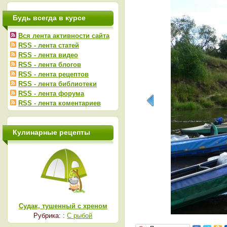
Будь всегда в курсе
Вся лента активности сайта
RSS - лента статей
RSS - лента видео
RSS - лента блогов
RSS - лента рецептов
RSS - лента библиотеки
RSS - лента форума
RSS - лента коментариев
Кулинарные рецепты
Судак, тушенный с хреном
Рубрика: :
С рыбой