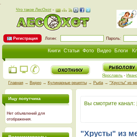
.
Что такое ЛесОхот
-
Регистрация
Логин:
Пароль:
Книги
Статьи
Фото
Видео
Блоги
К
Ярославль
-
Иван
Главная
→
Видео
→
Кулинарные рецепты
→
Рыба
→
"Хрусты" из м
Ищу попутчика
Вы смотрите канал:
Нет объявлений для
отображения.
"Хрусты" из 
Видеоматериалы