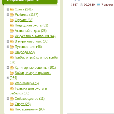
# 887
00:06:30
7 апреля
Охота (141)
Рыбалка (1157)
Оружие (33)
Подводная охота (51)
Активный отдых (28)
Искусство выживания (44)
В мире животных (38)
Путешествия (46)
Природа (29)
Грибы, о грибах и про грибы
(37)
Кулинарные рецепты (101)
Байки, юмор и приколы
(264)
Web-камеры (5)
Техника для охоты и
рыбалки (35)
Собаководство (11)
Спорт (28)
По-серьезному (98)