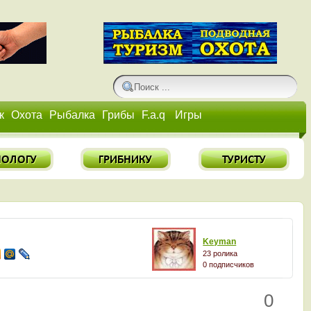
к
Охота
Рыбалка
Грибы
F.a.q
Игры
Keyman
23 ролика
0 подписчиков
0