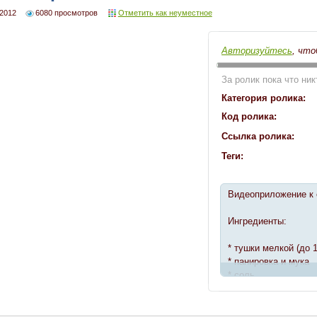
 2012
6080 просмотров
Отметить как неуместное
Авторизуйтесь
, что
За ролик пока что ник
Категория ролика:
Код ролика:
Ссылка ролика:
Теги:
Видеоприложение к с
Ингредиенты:
* тушки мелкой (до 
* панировка и мука
* соль
* подсолнечное мас
С рыбы удаляем чеш