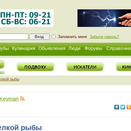
Запомнить меня
Забыли пароль?
лубы
Кулинария
Объявления
Люди
Форумы
Справочни
ово
елкой рыбы
Keyman
мелкой рыбы