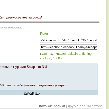
бы проголосовать за ролик!
то не голосовал...
Рыба
кухня
,
кулинария
,
salapinru
,
fishing
,
cooking
,
1080p
татье в журнале Salapin.ru №8
150 грамм) рыбы (плотва, подлещик,густера)
развернуть
ло
похожие ролики |
другие ролики автора
ую, потрошим, отрезаем голову и плавники. Натираем тушки