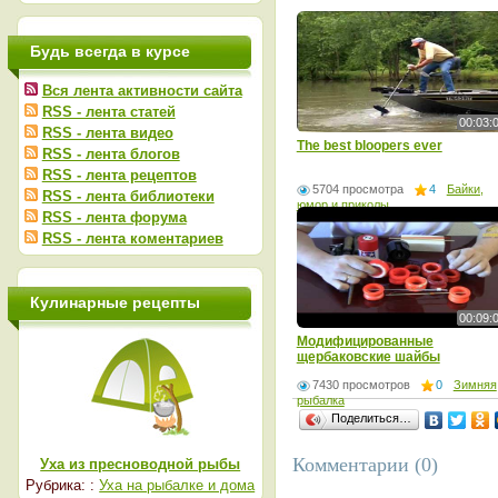
Будь всегда в курсе
Вся лента активности сайта
RSS - лента статей
00:03:
RSS - лента видео
The best bloopers ever
RSS - лента блогов
RSS - лента рецептов
5704 просмотра
4
Байки,
RSS - лента библиотеки
юмор и приколы
RSS - лента форума
RSS - лента коментариев
Кулинарные рецепты
00:09:
Модифицированные
щербаковские шайбы
7430 просмотров
0
Зимняя
рыбалка
Поделиться…
Комментарии (0)
Уха из пресноводной рыбы
Рубрика: :
Уха на рыбалке и дома