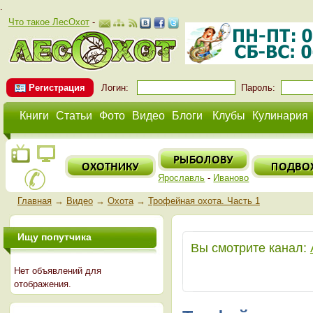
.
Что такое ЛесОхот
-
Регистрация
Логин:
Пароль:
Книги
Статьи
Фото
Видео
Блоги
Клубы
Кулинария
Ярославль
-
Иваново
Главная
→
Видео
→
Охота
→
Трофейная охота. Часть 1
Ищу попутчика
Вы смотрите канал:
Нет объявлений для
отображения.