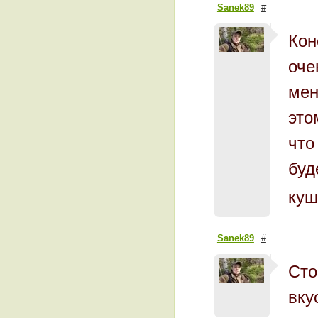
Sanek89
#
Кон
оче
мен
это
что
буд
ку
Sanek89
#
Сто
вку