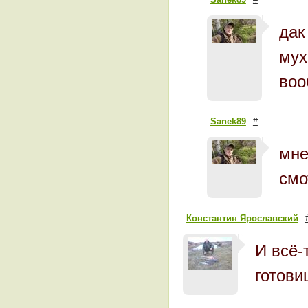
дак
мух
воо
Sanek89
#
мне
смо
Константин Ярославский
И всё-
готови