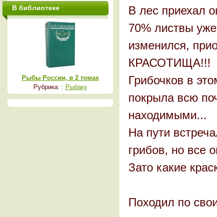
В библиотеке
В лес приехал о
70% листвы уже 
изменился, прио
КРАСОТИЩА!!!
Грибочков в это
Рыбы России, в 2 томах
Рубрика: :
Рыбаку
покрыла всю поч
находимыми...
На пути встреч
грибов, но все 
Зато какие крас
Походил по свои