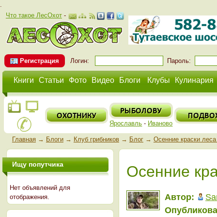
.
Что такое ЛесОхот
-
Регистрация
Логин:
Пароль:
Книги
Статьи
Фото
Видео
Блоги
Клубы
Кулинария
Ярославль
-
Иваново
Главная
→
Блоги
→
Клуб грибников
→
Блог
→
Осенние краски леса
Ищу попутчика
Осенние кра
Нет объявлений для
Автор:
Sa
отображения.
Опубликова