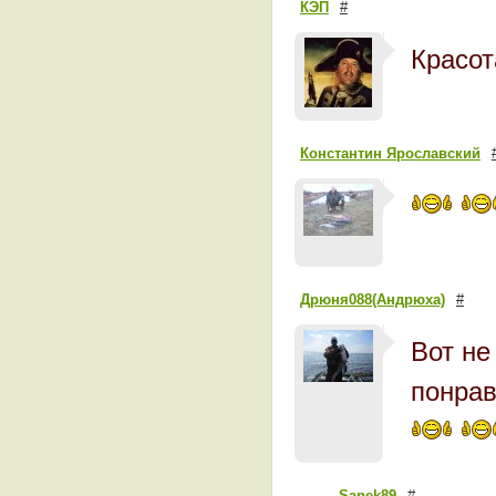
КЭП
#
Красот
Константин Ярославский
Дрюня088(Андрюха)
#
Вот не
понра
Sanek89
#