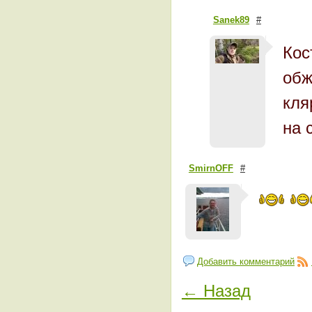
Sanek89
#
Кос
обж
кля
на 
SmirnOFF
#
Добавить комментарий
← Назад