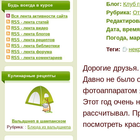
Блог:
Клуб 
Будь всегда в курсе
Рубрика:
От
Вся лента активности сайта
Редактиров
RSS - лента статей
RSS - лента видео
Дата, время
RSS - лента блогов
Погода, ма
RSS - лента рецептов
RSS - лента библиотеки
Теги:
нек
RSS - лента форума
RSS - лента коментариев
Дорогие друзья.
Кулинарные рецепты
Давно не было о
фотоаппаратом я
Этот год очень 
рассчитывал. Пр
Вальдшнеп в шампанском
посмотреть крас
Рубрика: :
Блюда из вальдшнепа