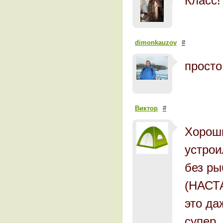
Класс!
dimonkauzov
#
просто
Виктор
#
Хороши
устрои
без ры
(НАСТ
это да
супер 