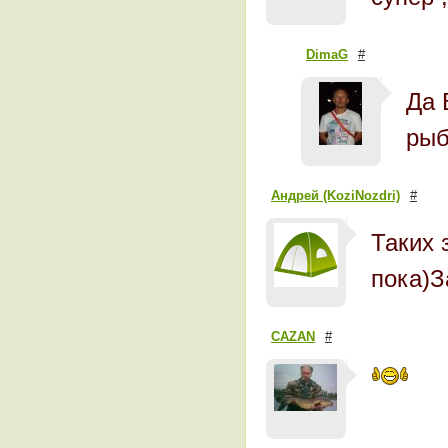
DimaG
#
Да 
рыб
Андрей (KoziNozdri)
#
Таких 
пока)З
CAZAN
#