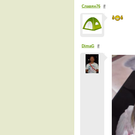
Славян76
#
DimaG
#