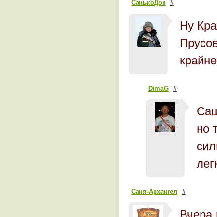
СанькоДок
#
Ну Кра
Прусов
крайне
DimaG
#
Саш
но 
сил
лег
Саня-Архангел
#
Вчера 