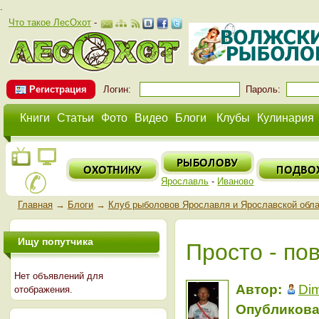
.
Что такое ЛесОхот
-
Регистрация
Логин:
Пароль:
Книги
Статьи
Фото
Видео
Блоги
Клубы
Кулинария
Ярославль
-
Иваново
Главная
→
Блоги
→
Клуб рыболовов Ярославля и Ярославской обл
Ищу попутчика
Просто - пов
Нет объявлений для
Автор:
Di
отображения.
Опубликова