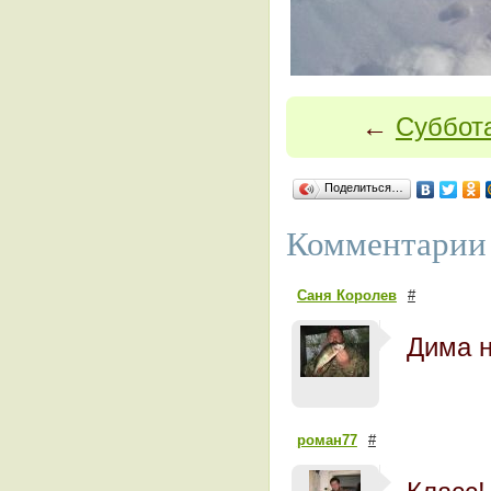
←
Суббот
Поделиться…
Комментарии 
Саня Королев
#
Дима н
роман77
#