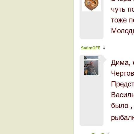
чуть п
тоже п
Молодц
SmirnOFF
#
Дима, 
Чертов
Предст
Василь
было ,
рыбал