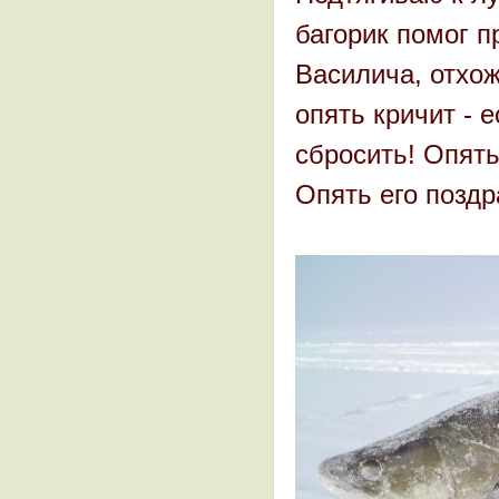
багорик помог п
Василича, отхож
опять кричит - 
сбросить! Опять
Опять его позд