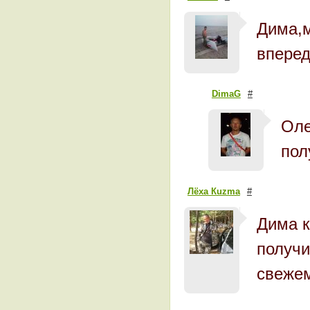
Дима,м
вперед
DimaG
#
Оле
пол
Лёха Кuzma
#
Дима к
получи
свежем