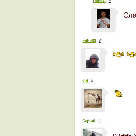
DimaG
#
Сла
miha80
#
vid
#
Серый
#
очень