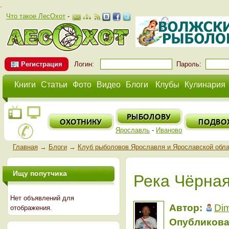
.
Что такое ЛесОхот
-
Регистрация
Логин:
Пароль:
Книги
Статьи
Фото
Видео
Блоги
Клубы
Кулинария
Ярославль
-
Иваново
Главная
→
Блоги
→
Клуб рыболовов Ярославля и Ярославской обл
Ищу попутчика
Река Чёрная
Нет объявлений для
Автор:
Di
отображения.
Опубликова