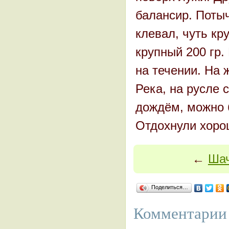
балансир. Потыч
клевал, чуть кр
крупный 200 гр.
на течении. На 
Река, на русле 
дождём, можно б
Отдохнули хоро
←
Шач
Поделиться…
Комментарии 