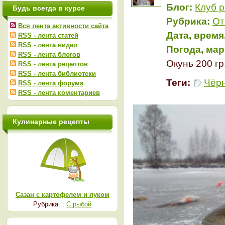
Блог:
Клуб 
Будь всегда в курсе
Рубрика:
От
Вся лента активности сайта
Дата, время
RSS - лента статей
RSS - лента видео
Погода, мар
RSS - лента блогов
Окунь 200 гр
RSS - лента рецептов
RSS - лента библиотеки
Теги:
Чёрн
RSS - лента форума
RSS - лента коментариев
Кулинарные рецепты
Сазан с картофелем и луком
Рубрика: :
С рыбой