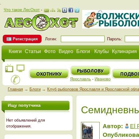
.
Что такое ЛесОхот
-
Регистрация
Логин:
Пароль:
Книги
Статьи
Фото
Видео
Блоги
Клубы
Кулинария
Ярославль
-
Иваново
Главная
→
Блоги
→
Клуб рыболовов Ярославля и Ярославской обл
Ищу попутчика
Семидневны
Нет объявлений для
Автор:
El 
отображения.
Опубликова