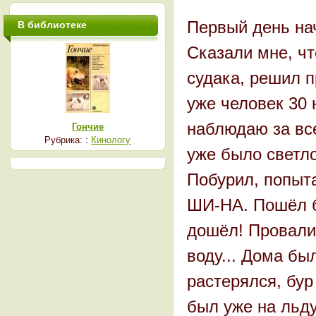
Первый день нач
В библиотеке
Сказали мне, чт
судака, решил п
уже человек 30 
наблюдаю за все
Гончие
Рубрика: :
Кинологу
уже было светло
Побурил, попыта
ШИ-НА. Пошёл бл
дошёл! Провалил
воду... Дома бы
растерялся, бур
был уже на льду