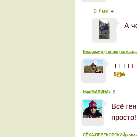
El Paso
#
А ч
Владимир (кипиш)-команд
++++++
Ник(МАЛИНА)
#
Всё ге
просто!!!!!
ЛЁХА-ПЕРЕКОПСКИЙ(копа