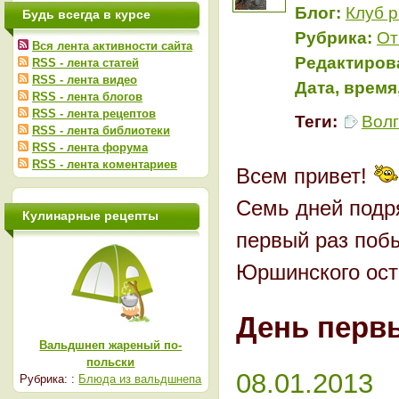
Блог:
Клуб 
Будь всегда в курсе
Рубрика:
От
Вся лента активности сайта
Редактиров
RSS - лента статей
RSS - лента видео
Дата, время
RSS - лента блогов
RSS - лента рецептов
Теги:
Волг
RSS - лента библиотеки
RSS - лента форума
RSS - лента коментариев
Всем привет!
Семь дней подря
Кулинарные рецепты
первый раз побы
Юршинского остр
День перв
Вальдшнеп жареный по-
польски
08.01.2013
Рубрика: :
Блюда из вальдшнепа