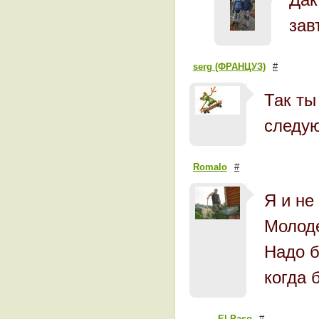
зав
serg (ФРАНЦУЗ)
#
Так ты
следу
Romalo
#
Я и не
Молоде
Надо б
когда 
El Paso
#