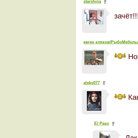
starshina
#
зачёт!!
евген еляков(РыбоМебель
Нор
aleks077
#
Как
El Paso
#
Дак