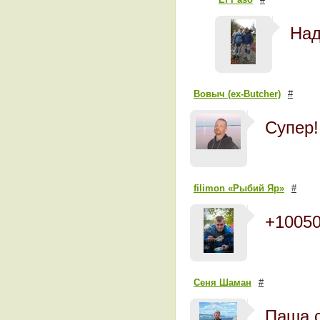
Над
Вовыч (ex-Butcher)
#
Супер
filimon «Рыбий Яр»
#
+1005
Сеня Шаман
#
Паша,с