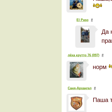
El Paso
#
Да 
пра
лёха крутто 76 (097)
#
норм
Саня-Архангел
#
Паша т