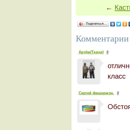
←
Каст
Поделиться…
Комментарии 
Артём(Ткачи)
#
отличн
класс
Сергей фишермэн.
#
Обстоя