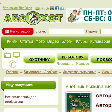
.
Что такое ЛесОхот
-
Регистрация
Логин:
Пароль:
Книги
Статьи
Фото
Видео
Блоги
Клубы
Кулинария
Ярославль
-
Иваново
Главная
→
Библиотека - ЛесОхот
→
Искусство выживания
→
Учебни
Ищу попутчика
Учебник выживания
Автор
Нет объявлений для
отображения.
Автор