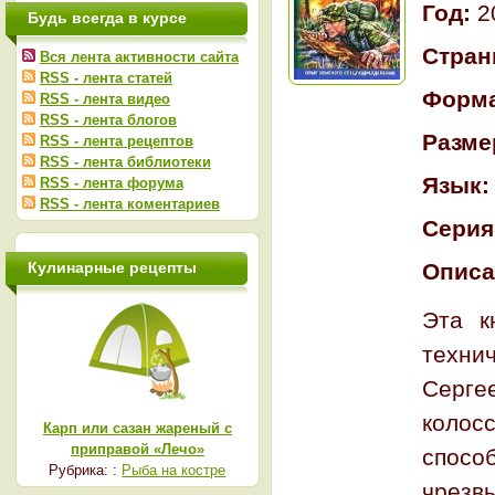
Год:
2
Будь всегда в курсе
Стран
Вся лента активности сайта
RSS - лента статей
Форм
RSS - лента видео
RSS - лента блогов
Разме
RSS - лента рецептов
RSS - лента библиотеки
Язык
RSS - лента форума
RSS - лента коментариев
Серия
Кулинарные рецепты
Описа
Эта к
техни
Серге
колос
Карп или сазан жареный с
приправой «Лечо»
спосо
Рубрика: :
Рыба на костре
чрезв