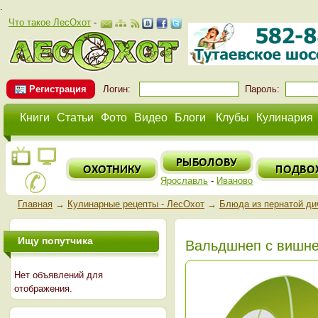
.
Что такое ЛесОхот
-
Регистрация
Логин:
Пароль:
Книги
Статьи
Фото
Видео
Блоги
Клубы
Кулинария
Ярославль
-
Иваново
Главная
→
Кулинарные рецепты - ЛесОхот
→
Блюда из пернатой ди
Ищу попутчика
Вальдшнеп с вишн
Нет объявлений для
отображения.