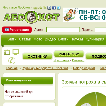
.
Что такое ЛесОхот
-
Регистрация
Логин:
Пароль:
Книги
Статьи
Фото
Видео
Блоги
Клубы
Кулинария
Ярославль
-
Иваново
Главная
→
Кулинарные рецепты - ЛесОхот
→
Блюда из дичи
→
Блю
Ищу попутчика
Заячьи потроха в с
Нет объявлений для
отображения.