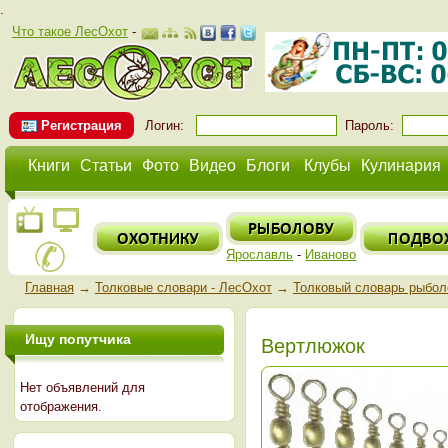
.
Что такое ЛесОхот
-
Регистрация
Логин:
Пароль:
Книги
Статьи
Фото
Видео
Блоги
Клубы
Кулинария
Ярославль
-
Иваново
Главная
→
Толковые словари - ЛесОхот
→
Толковый словарь рыбол
Ищу попутчика
Вертлюжок
Нет объявлений для
отображения.