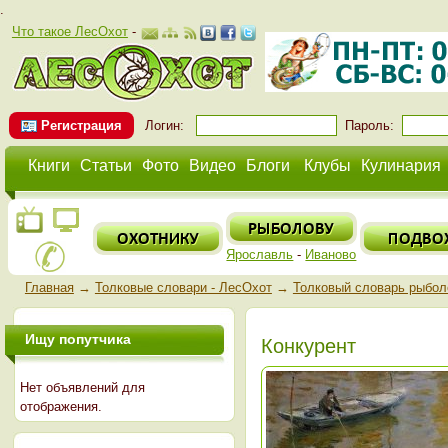
.
Что такое ЛесОхот
-
Регистрация
Логин:
Пароль:
Книги
Статьи
Фото
Видео
Блоги
Клубы
Кулинария
Ярославль
-
Иваново
Главная
→
Толковые словари - ЛесОхот
→
Толковый словарь рыбол
Ищу попутчика
Конкурент
Нет объявлений для
отображения.