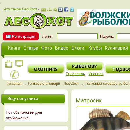
.
Что такое ЛесОхот
-
Регистрация
Логин:
Пароль:
Книги
Статьи
Фото
Видео
Блоги
Клубы
Кулинария
Ярославль
-
Иваново
Главная
→
Толковые словари - ЛесОхот
→
Толковый словарь рыбол
Ищу попутчика
Матросик
Нет объявлений для
отображения.