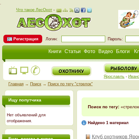
.
Что такое ЛесОхот
-
Регистрация
Логин:
Пароль:
Книги
Статьи
Фото
Видео
Блоги
К
Ярославль
-
Иван
Главная
→
Поиск
→
Поиск по тегу "стрелок"
Ищу попутчика
Поиск по тегу:
«стрелок
Нет объявлений для
отображения.
Найдено 1 материал
Клуб охотников Яро
Будь всегда в курсе