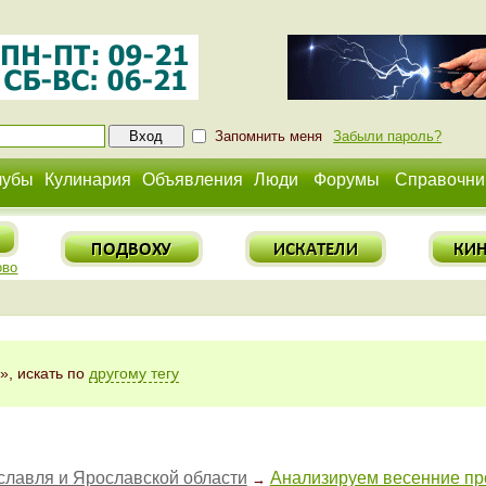
Запомнить меня
Забыли пароль?
лубы
Кулинария
Объявления
Люди
Форумы
Справочни
ово
», искать по
другому тегу
славля и Ярославской области
Анализируем весенние п
→