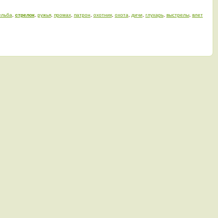
ельба
,
стрелок
,
ружья
,
промах
,
патрон
,
охотник
,
охота
,
дичи
,
глухарь
,
выстрелы
,
влет