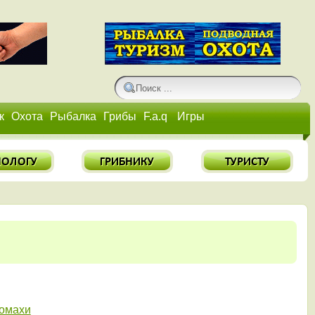
к
Охота
Рыбалка
Грибы
F.a.q
Игры
ромахи