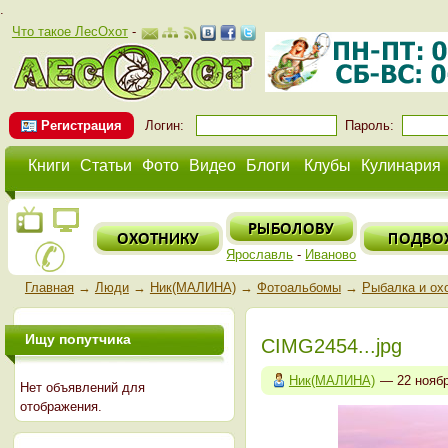
.
Что такое ЛесОхот
-
Регистрация
Логин:
Пароль:
Книги
Статьи
Фото
Видео
Блоги
Клубы
Кулинария
Ярославль
-
Иваново
Главная
→
Люди
→
Ник(МАЛИНА)
→
Фотоальбомы
→
Рыбалка и ох
Ищу попутчика
CIMG2454...jpg
Ник(МАЛИНА)
— 22 нояб
Нет объявлений для
отображения.