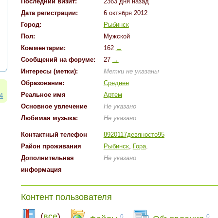
Последний визит:
2363 дня назад
Дата регистрации:
6 октября 2012
Город:
Рыбинск
Пол:
Мужской
Комментарии:
162
→
Cообщений на форуме:
27
→
Интересы (метки):
Метки не указаны
Образование:
Среднее
Реальное имя
Артем
44
Основное увлечение
Не указано
Любимая музыка:
Не указано
Контактный телефон
8920117девяносто95
Район проживания
Рыбинск
,
Гора
.
Дополнительная
Не указано
информация
Контент пользователя
(
все
)
0
0