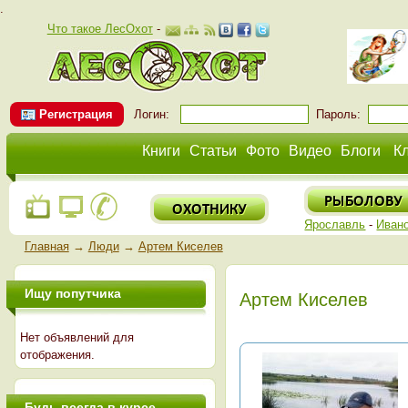
.
Что такое ЛесОхот
-
Регистрация
Логин:
Пароль:
Книги
Статьи
Фото
Видео
Блоги
К
Ярославль
-
Иван
Главная
→
Люди
→
Артем Киселев
Ищу попутчика
Артем Киселев
Нет объявлений для
отображения.
Будь всегда в курсе