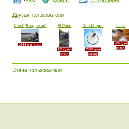
Файлы
Объявления
Друзья пользователя
Krosh(Владимир)
El Paso
Den Mepps
lisicin
2853 дня
2534 дня назад
назад
1612 дней
2246 дней
назад
назад
Стена пользователя