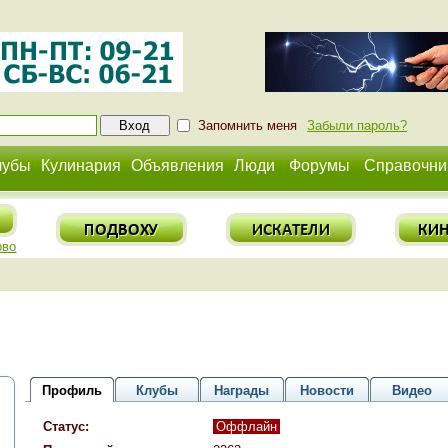
Запомнить меня
Забыли пароль?
лубы
Кулинария
Объявления
Люди
Форумы
Справочни
ово
Профиль
Клубы
Награды
Новости
Видео
Статус:
Оффлайн