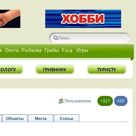
к
Охота
Рыбалка
Грибы
F.a.q
Игры
+117
410
Пользователи
Объекты
Места
Статьи