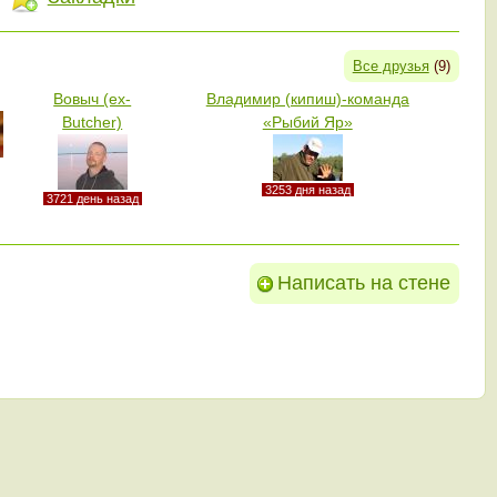
Все друзья
(9)
Вовыч (ex-
Владимир (кипиш)-команда
Butcher)
«Рыбий Яр»
3253 дня назад
3721 день назад
Написать на стене