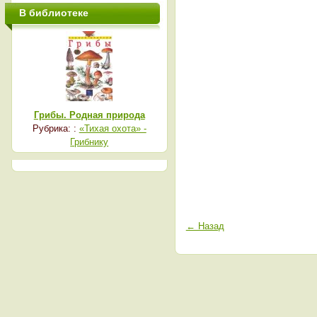
В библиотеке
Грибы. Родная природа
Рубрика: :
«Тихая охота» -
Грибнику
← Назад