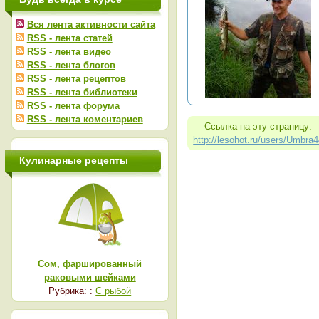
Вся лента активности сайта
RSS - лента статей
RSS - лента видео
RSS - лента блогов
RSS - лента рецептов
RSS - лента библиотеки
RSS - лента форума
RSS - лента коментариев
Ссылка на эту страницу:
http://lesohot.ru/users/Umbra
Кулинарные рецепты
Сом, фаршированный
раковыми шейками
Рубрика: :
С рыбой