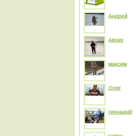
Андрей
Alexei
максим
Олег
геннадий