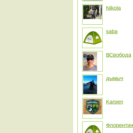
Nikola
saba
ВСвобода
дымыч
Karpen
Флоренти