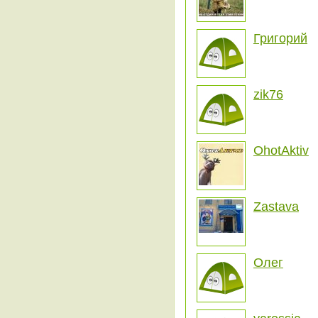
Григорий
zik76
OhotAktiv
Zastava
Олег