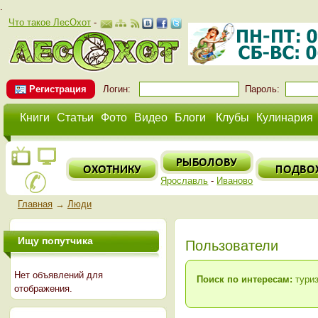
.
Что такое ЛесОхот
-
Регистрация
Логин:
Пароль:
Книги
Статьи
Фото
Видео
Блоги
Клубы
Кулинария
Ярославль
-
Иваново
Главная
→
Люди
Ищу попутчика
Пользователи
Нет объявлений для
Поиск по интересам:
туриз
отображения.