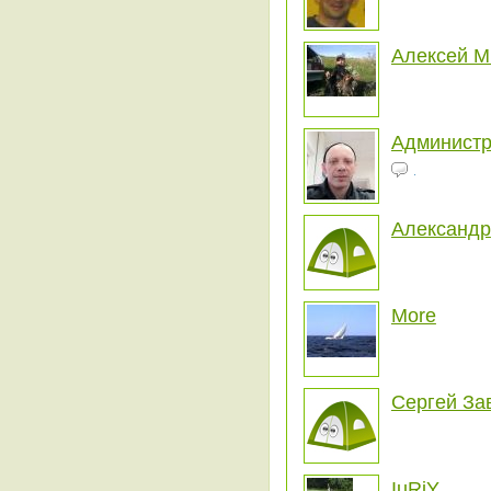
Алексей 
Администр
.
Александр
More
Сергей За
IuRiY