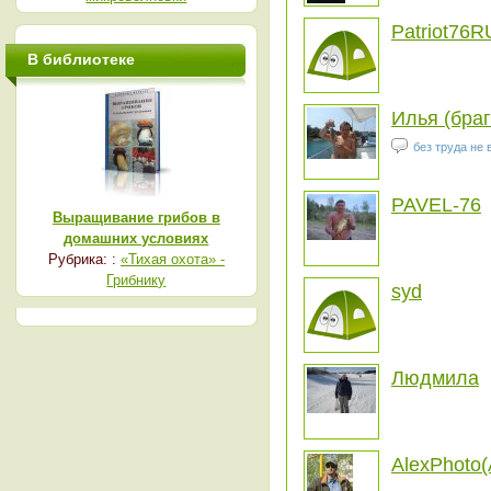
Patriot76
В библиотеке
Илья (браг
без труда не
PAVEL-76
Выращивание грибов в
домашних условиях
Рубрика: :
«Тихая охота» -
Грибнику
syd
Людмила
AlexPhoto