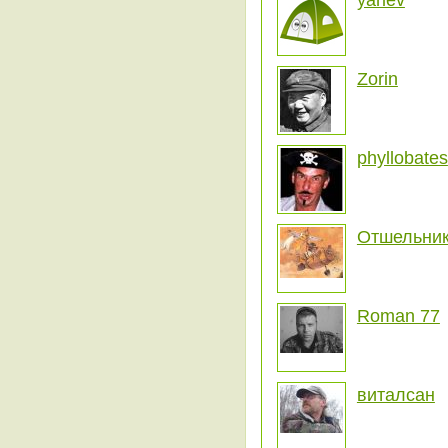
yarlev
Zorin
phyllobates
Отшельни
Roman 77
виталсан