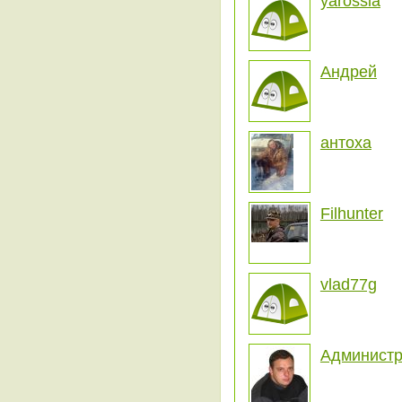
yarossia
Андрей
антоха
Filhunter
vlad77g
Администр