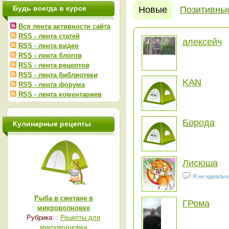
Будь всегда в курсе
Новые
Позитивны
Вся лента активности сайта
RSS - лента статей
алексейч
RSS - лента видео
RSS - лента блогов
RSS - лента рецептов
RSS - лента библиотеки
KAN
RSS - лента форума
RSS - лента коментариев
Борода
Кулинарные рецепты
Лисюша
Я не идеальн
Рыба в сметане в
ГРома
микроволновке
Рубрика: :
Рецепты для
микроволновки