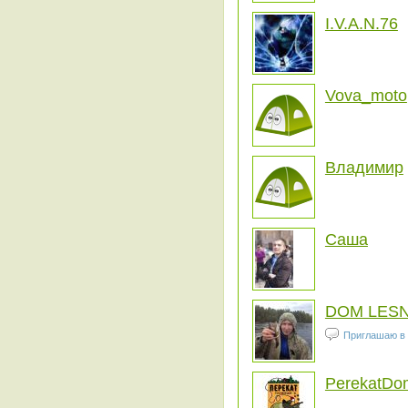
I.V.A.N.76
Vova_moto
Владимир
Саша
DOM LESN
Приглашаю в 
PerekatDo