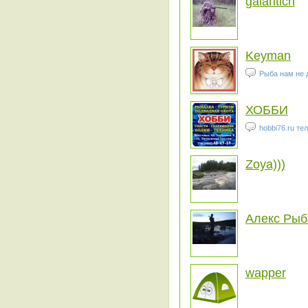
galantich
Keyman
Рыба нам не д
ХОББИ
hobbi76.ru 
Zoya)))
Алекс Рыб
wapper