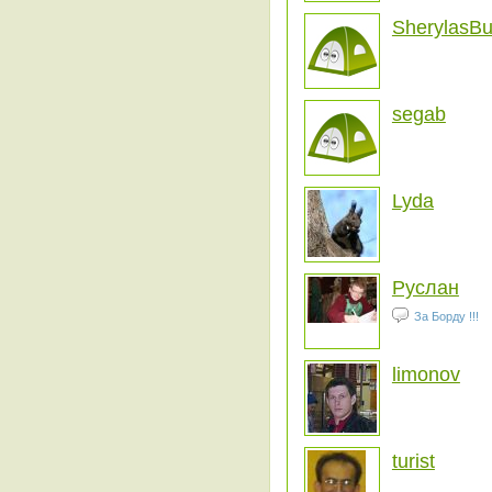
SherylasB
segab
Lyda
Руслан
За Борду !!!
limonov
turist