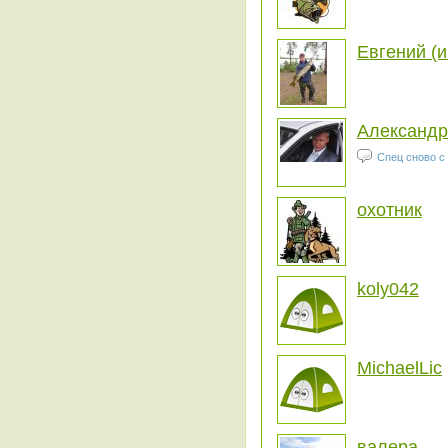
Евгений (и
Александ
Спец сново с
охотник
koly042
MichaelLic
валера