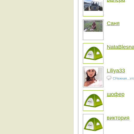
Саня
NataBlesn
Liliya33
СНежная...это
шофер
виктория