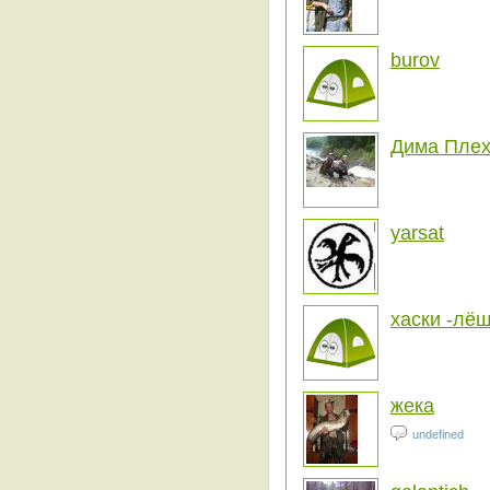
burov
Дима Пле
yarsat
хаски -лё
жека
undefined