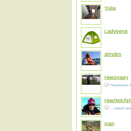
Yulia
Ladyirena
dimdim
Николаич
Порыбачить Б
Ник(МАЛИ
... самый тал
Ivan