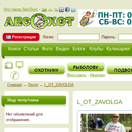
.
Что такое ЛесОхот
-
Регистрация
Логин:
Пароль:
Книги
Статьи
Фото
Видео
Блоги
Клубы
Кулинария
Ярославль
-
Иваново
Главная
→
Люди
→
L_OT_ZAVOLGA
Ищу попутчика
L_OT_ZAVOLGA
Нет объявлений для
отображения.