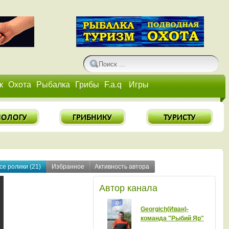
к
Охота
Рыбалка
Грибы
F.a.q
Игры
се ролики (21)
Избранное
Активность автора
Автор канала
Georgich(Иван)-
команда "Рыбий Яр"