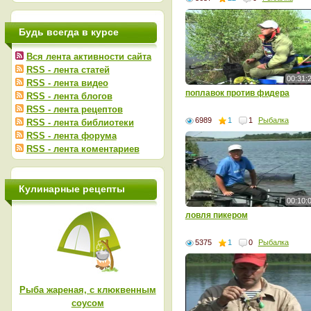
Будь всегда в курсе
Вся лента активности сайта
RSS - лента статей
00:31:
RSS - лента видео
поплавок против фидера
RSS - лента блогов
RSS - лента рецептов
6989
1
1
Рыбалка
RSS - лента библиотеки
RSS - лента форума
RSS - лента коментариев
Кулинарные рецепты
00:10:
ловля пикером
5375
1
0
Рыбалка
Рыба жареная, с клюквенным
соусом