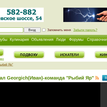
Запомнить меня
Забыли пароль?
лубы
Кулинария
Объявления
Люди
Форумы
Справочни
ово
Рыбий Яр"
ал Georgich(Иван)-команда "Рыбий Яр"
В