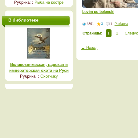
Рубрика: :
Рыба на костре
01:29:
Lovim po-bolonski
В библиотеке
4891
3
1
Рыбалка
Страницы:
1
2
Следу
← Назад
Великокняжеская, царская и
императорская охота на Руси
Рубрика: :
Охотнику