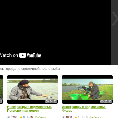
ок города по спортивной ловле рыбы
22
00:34:52
00:22:30
Иностранцы в подмосковье.
Иностранцы в подмосковье.
Попловочная ловля
Фидер
3268
0
0
Рыбалка
4838
1
0
Рыбалка