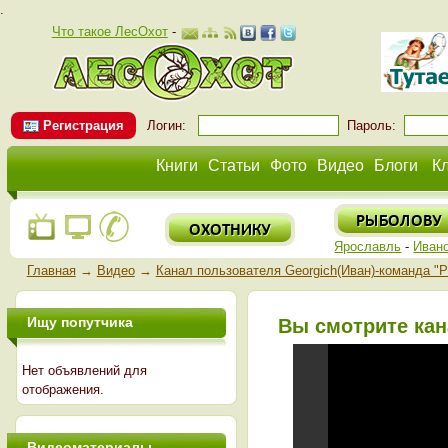
.
Что такое ЛесОхот
-
Регистрация
Логин:
Пароль:
Книги
Статьи
Фото
Видео
Блоги
К
Ярославль
-
Иван
Главная
→
Видео
→
Канал пользователя Georgich(Иван)-команда "
Ищу попутчика
Вы смотрите кан
Нет объявлений для
отображения.
Видеоматериалы