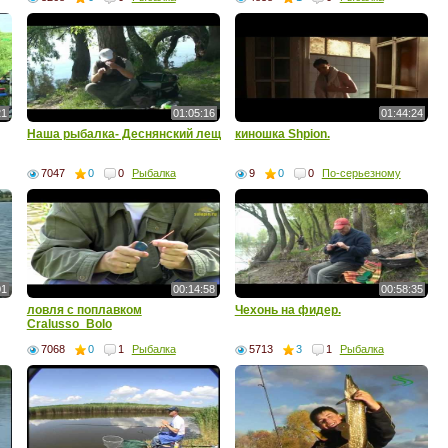
21
01:05:16
01:44:24
Наша рыбалка- Деснянский лещ
киношка Shpion.
7047
0
0
Рыбалка
9
0
0
По-серьезному
01
00:14:58
00:58:35
ловля с поплавком
Чехонь на фидер.
Cralusso_Bolo
7068
0
1
Рыбалка
5713
3
1
Рыбалка