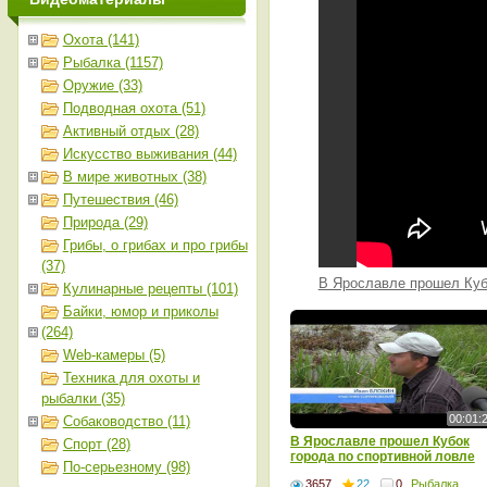
Охота (141)
Рыбалка (1157)
Оружие (33)
Подводная охота (51)
Активный отдых (28)
Искусство выживания (44)
В мире животных (38)
Путешествия (46)
Природа (29)
Грибы, о грибах и про грибы
(37)
В Ярославле прошел Куб
Кулинарные рецепты (101)
Байки, юмор и приколы
(264)
Web-камеры (5)
Техника для охоты и
рыбалки (35)
00:01:
Собаководство (11)
В Ярославле прошел Кубок
Спорт (28)
города по спортивной ловле
По-серьезному (98)
рыбы
3657
22
0
Рыбалка