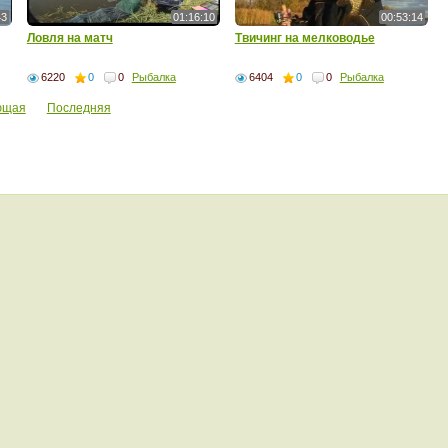
43
01:16:10
00:53:14
Ловля на матч
Твичинг на мелководье
6220
0
0
Рыбалка
6404
0
0
Рыбалка
ющая
Последняя