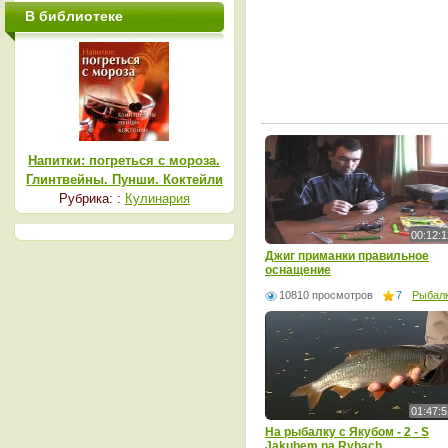
В библиотеке
Напитки: погреться с мороза.
Глинтвейны. Пунши. Коктейли
Рубрика: :
Кулинария
00:12:1
Джиг приманки правильное
оснащение
10810 просмотров
7
Рыбал
01:47:5
На рыбалку с Якубом - 2 - S
Jakubem na Rybach