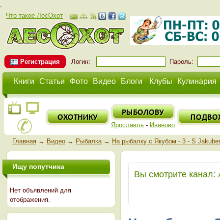
.
Что такое ЛесОхот
-
Регистрация
Логин:
Пароль:
Книги
Статьи
Фото
Видео
Блоги
Клубы
Кулинария
Ярославль
-
Иваново
Главная
→
Видео
→
Рыбалка
→
На рыбалку с Якубом - 3 - S Jakub
Ищу попутчика
Вы смотрите канал:
Нет объявлений для
отображения.