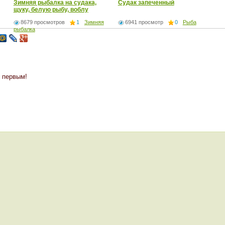
Зимняя рыбалка на судака,
Судак запеченный
щуку, белую рыбу, воблу
8679 просмотров
1
Зимняя
6941 просмотр
0
Рыба
рыбалка
 первым!