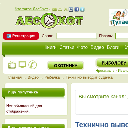
.
Что такое ЛесОхот
-
Регистрация
Логин:
Пароль:
Книги
Статьи
Фото
Видео
Блоги
К
Ярославль
-
Иван
Главная
→
Видео
→
Рыбалка
→
Технично выводит судачка
Ищу попутчика
Вы смотрите канал:
Нет объявлений для
отображения.
Технично выво
Будь всегда в курсе