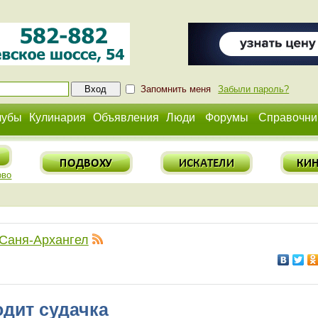
Запомнить меня
Забыли пароль?
лубы
Кулинария
Объявления
Люди
Форумы
Справочни
ово
Саня-Архангел
дит судачка