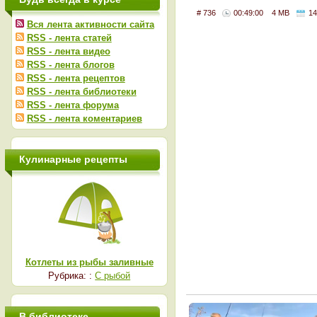
# 736
00:49:00
4 MB
14
Вся лента активности сайта
RSS - лента статей
RSS - лента видео
RSS - лента блогов
RSS - лента рецептов
RSS - лента библиотеки
RSS - лента форума
RSS - лента коментариев
Кулинарные рецепты
Котлеты из рыбы заливные
Рубрика: :
С рыбой
В библиотеке