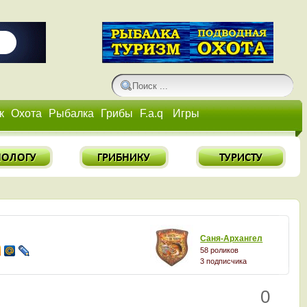
к
Охота
Рыбалка
Грибы
F.a.q
Игры
Саня-Архангел
58 роликов
3 подписчика
0