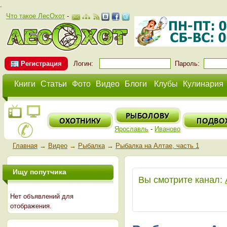
.
Что такое ЛесОхот
-
Регистрация
Логин:
Пароль:
Книги
Статьи
Фото
Видео
Блоги
Клубы
Кулинария
Ярославль
-
Иваново
Главная
→
Видео
→
Рыбалка
→
Рыбалка на Алтае, часть 1
Ищу попутчика
Вы смотрите канал:
Нет объявлений для
отображения.