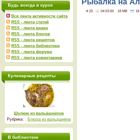
Рыбалка на Алт
Будь всегда в курсе
# 20
04:03:00
18 MB
18
Вся лента активности сайта
RSS - лента статей
RSS - лента видео
RSS - лента блогов
RSS - лента рецептов
RSS - лента библиотеки
RSS - лента форума
RSS - лента коментариев
Кулинарные рецепты
Шулюм из вальдшнепов
Рубрика: :
Блюда из вальдшнепа
В библиотеке