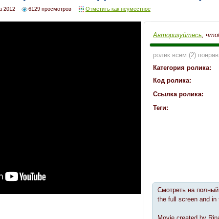
а 2012
6129 просмотров
Отметить как неуместное
Авторизуйтесь
, что
ролик всем (2) понрав
Категория ролика:
Код ролика:
Ссылка ролика:
Теги:
Смотреть на полный 
the full screen and in
Movie created by Ri