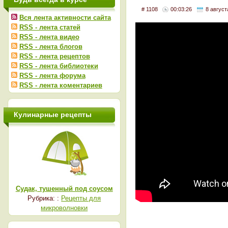
# 1108
00:03:26
8 август
Вся лента активности сайта
RSS - лента статей
RSS - лента видео
RSS - лента блогов
RSS - лента рецептов
RSS - лента библиотеки
RSS - лента форума
RSS - лента коментариев
Кулинарные рецепты
Судак, тушенный под соусом
Рубрика: :
Рецепты для
микроволновки