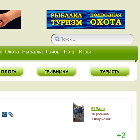
к
Охота
Рыбалка
Грибы
F.a.q
Игры
El Paso
36 роликов
1 подписчик
+2