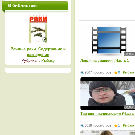
В библиотеке
Речные раки. Содержание и
00:00:
разведение
Рубрика: :
Рыбаку
Ловля на спиннинг. Часть 1
9307 просмотров
0
Рыбалк
00:08:
Твичинг - начинающим (Часть-
5818 просмотров
1
Рыбалк