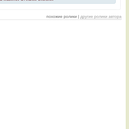
похожие ролики |
другие ролики автора