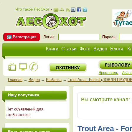
.
Что такое ЛесОхот
-
Регистрация
Логин:
Пароль:
Книги
Статьи
Фото
Видео
Блоги
К
Ярославль
-
Иван
Главная
→
Видео
→
Рыбалка
→
Trout Area - Forest (ЛОВЛЯ ПРУ
Ищу попутчика
Вы смотрите канал:
Нет объявлений для
отображения.
Trout Area - 
Будь всегда в курсе