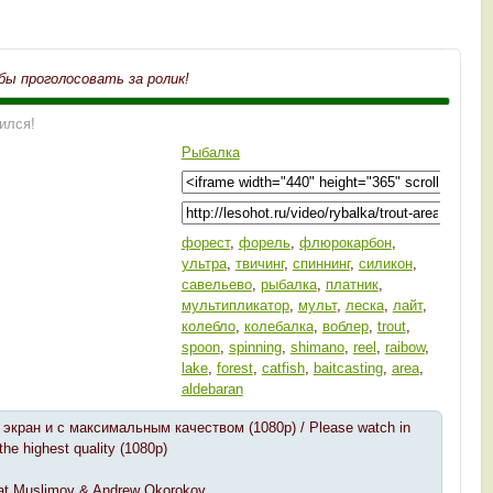
бы проголосовать за ролик!
ился!
Рыбалка
форест
,
форель
,
флюрокарбон
,
ультра
,
твичинг
,
спиннинг
,
силикон
,
савельево
,
рыбалка
,
платник
,
мультипликатор
,
мульт
,
леска
,
лайт
,
колебло
,
колебалка
,
воблер
,
trout
,
spoon
,
spinning
,
shimano
,
reel
,
raibow
,
lake
,
forest
,
catfish
,
baitcasting
,
area
,
aldebaran
экран и с максимальным качеством (1080p) / Please watch in
 the highest quality (1080p)
nat Muslimov & Andrew Okorokov