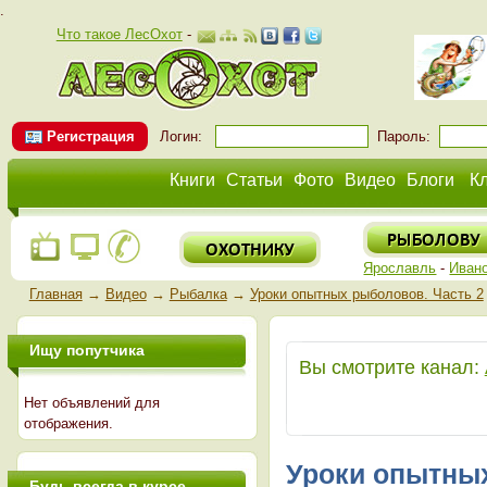
.
Что такое ЛесОхот
-
Регистрация
Логин:
Пароль:
Книги
Статьи
Фото
Видео
Блоги
К
Ярославль
-
Иван
Главная
→
Видео
→
Рыбалка
→
Уроки опытных рыболовов. Часть 2
Ищу попутчика
Вы смотрите канал:
Нет объявлений для
отображения.
Уроки опытных
Будь всегда в курсе