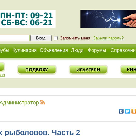
Запомнить меня
Забыли пароль?
лубы
Кулинария
Объявления
Люди
Форумы
Справочни
ово
Администратор
 рыболовов. Часть 2