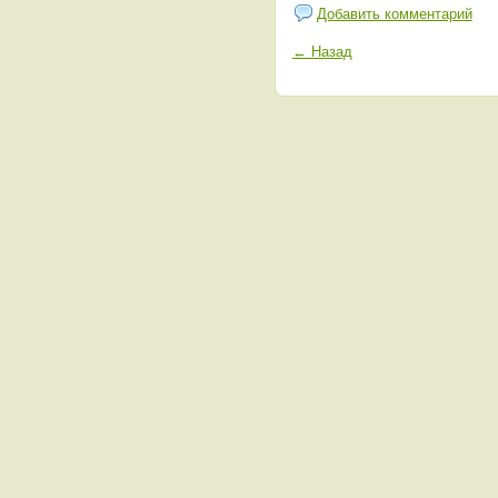
Добавить комментарий
← Назад
Кто онлайн?
Пользователей:
0
Гостей:
86
Сегодня зарегистрированные пользователи не посещали сайт
e-mail:
info@lesohot.ru
Контактная форма
-
пресс-центр