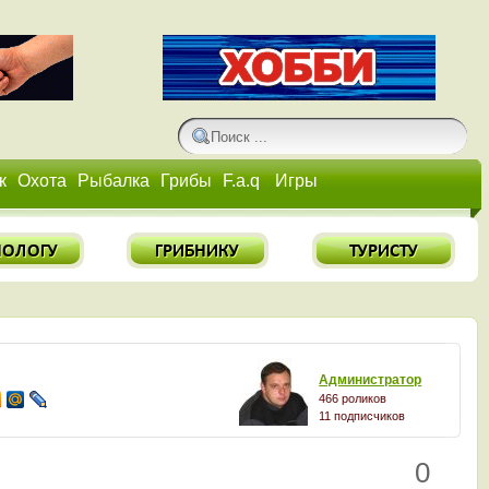
к
Охота
Рыбалка
Грибы
F.a.q
Игры
Администратор
466 роликов
11 подписчиков
0