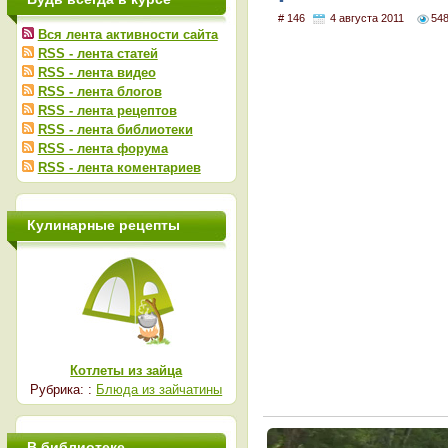
# 146
4 августа 2011
54
Вся лента активности сайта
RSS - лента статей
RSS - лента видео
RSS - лента блогов
RSS - лента рецептов
RSS - лента библиотеки
RSS - лента форума
RSS - лента коментариев
Кулинарные рецепты
Котлеты из зайца
Рубрика: :
Блюда из зайчатины
В библиотеке