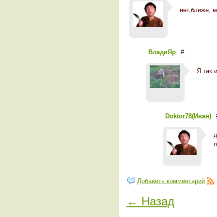
нет,ближе, 
ВладиЯр
#
Я так 
Doktor78(Иван)
д
п
Добавить комментарий
← Назад