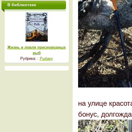
В библиотеке
Жизнь и ловля пресноводных
рыб
Рубрика: :
Рыбаку
на улице красот
бонус, долгожд