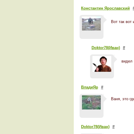
Константин Ярославский
Вот так вот
Doktor78(Иван)
#
видел 
ВладиЯр
#
Ваня, это г
Doktor78(Иван)
#