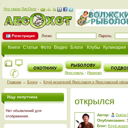
.
Что такое ЛесОхот
-
Регистрация
Логин:
Пароль:
Книги
Статьи
Фото
Видео
Блоги
Клубы
Кулинария
Ярославль
-
Иваново
Главная
→
Блоги
→
Клуб искателей Ярославля и Ярославской обла
Ищу попутчика
открылся
Нет объявлений для
Автор:
Doktor
отображения.
Опубликовано:
3
Блог:
Клуб искат