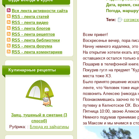
Дата, время, сн
Вся лента активности сайта
Погода, маршрут
RSS - лента статей
Теги:
согожск
RSS - лента видео
RSS - лента блогов
RSS - лента рецептов
Всем привет!
RSS - лента библиотеки
Воскресенье вечер, пора пис
RSS - лента форума
Начну немного издалека, это
RSS - лента коментариев
На открытие хотели ехать втр
оставшихся остался только од
Пошарив в телефонной книге,
Кулинарные рецепты
Покурив гугл на предмет "Ку
места тоже ХЗ.
Было принято решение искать
ленте, что Человек тоже ище
позвонить Алексею (никогда н
Познакомившись заочно по те
путевку в Келнотское ОХ. Вс
Пятница 10:00, звоню Алексе
Заяц, тушеный в сметане (3
Немного подумав принимаю ре
способ)
за Максом и мы мчимся в ст
Рубрика: :
Блюда из зайчатины