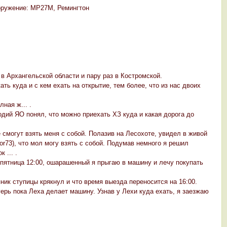
вооружение: МР27М, Ремингтон
 в Архангельской области и пару раз в Костромской.
ть куда и с кем ехать на открытие, тем более, что из нас двоих
ная ж... .
одий ЯО понял, что можно приехать ХЗ куда и какая дорога до
смогут взять меня с собой. Полазив на Лесохоте, увидел в живой
or73), что мол могу взять с собой. Подумав немного я решил
 ... .
пятница 12:00, ошарашенный я прыгаю в машину и лечу покупать
ник ступицы крякнул и что время выезда переносится на 16:00.
рь пока Леха делает машину. Узнав у Лехи куда ехать, я заезжаю