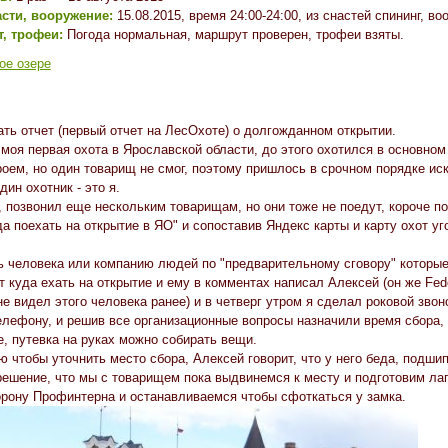
асти, вооружение:
15.08.2015, время 24:00-24:00, из снастей спининг, 
, трофеи:
Погода нормальная, маршрут проверен, трофеи взяты.
ое озере
ать отчет (первый отчет на ЛесОхоте) о долгожданном открытии.
 моя первая охота в Ярославской области, до этого охотился в основном
оем, но один товарищ не смог, поэтому пришлось в срочном порядке иска
ин охотник - это я.
 позвонил еще нескольким товарищам, но они тоже не поедут, короче пол
да поехать на открытие в ЯО" и сопоставив Яндекс карты и карту охот уг
 человека или компанию людей по "предварительному сговору" которые 
т куда ехать на открытие и ему в комментах написал Алексей (он же Fed
е видел этого человека ранее) и в четверг утром я сделал роковой звонок
лефону, и решив все организационные вопросы назначили время сбора, 
е, путевка на руках можно собирать вещи.
ю чтобы уточнить место сбора, Алексей говорит, что у него беда, подшип
шение, что мы с товарищем пока выдвинемся к месту и подготовим лаге
орону Профинтерна и останавливаемся чтобы сфоткаться у замка.