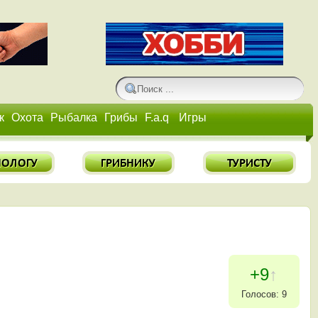
к
Охота
Рыбалка
Грибы
F.a.q
Игры
+9
↑
Голосов: 9