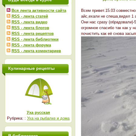
Вся лента активности сайта
Всем привет.15.03 совместно
RSS - лента статей
айс,ехали не спеша,видел 1 
RSS - лента видео
Они нас сразу (обрадовали)-
RSS - лента блогов
огромное спасибо так как у 
RSS - лента рецептов
почистить как её снова засып
RSS - лента библиотеки
RSS - лента форума
RSS - лента коментариев
Кулинарные рецепты
Уха русская
Рубрика: :
Уха на рыбалке и дома
В библиотеке