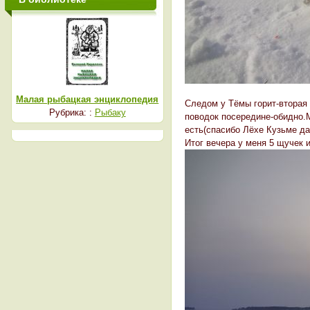
Малая рыбацкая энциклопедия
Следом у Тёмы горит-вторая 
Рубрика: :
Рыбаку
поводок посередине-обидно.М
есть(спасибо Лёхе Кузьме да
Итог вечера у меня 5 щучек 