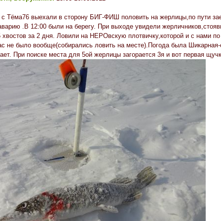
 с Тёма76 выехали в сторону БИГ-ФИШ половить на жерлицы,по пути зае
аварию .В 12:00 были на берегу. При выходе увидели жерличников,стояв
5 хвостов за 2 дня. Ловили на НЕРОвскую плотвичку,которой и с нами по
нас не было вообще(собирались ловить на месте).Погода была Шикарная
ает. При поиске места для 5ой жерлицы загорается 3я и вот первая щучк