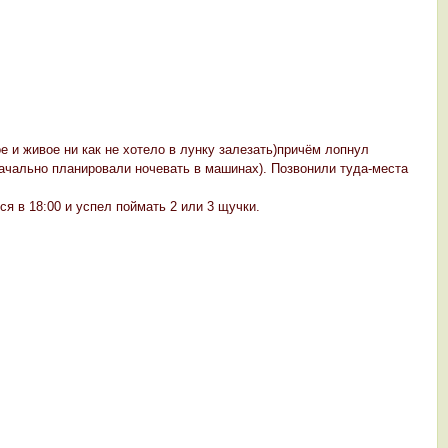
е и живое ни как не хотело в лунку залезать)причём лопнул
ачально планировали ночевать в машинах). Позвонили туда-места
я в 18:00 и успел поймать 2 или 3 щучки.