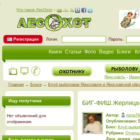
.
Что такое ЛесОхот
-
Регистрация
Логин:
Пароль:
Книги
Статьи
Фото
Видео
Блоги
К
Ярославль
-
Иван
Главная
→
Блоги
→
Клуб рыболовов Ярославля и Ярославской обл
Ищу попутчика
БИГ-ФИШ.Жерлица-
Автор:
roma76
Нет объявлений для
Опубликовано:
5
отображения.
Блог:
Клуб рыбол
Рубрика:
Отчеты
Дата, время, сн
Будь всегда в курсе