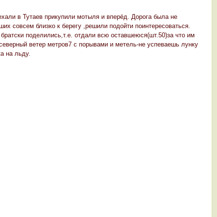
хали в Тутаев прикупили мотыля и вперёд. Дорога была не
ших совсем близко к берегу ,решили подойти поинтересоваться.
 братски поделились,т.е. отдали всю оставшеюся(шт.50)за что им
-северный ветер метров7 с порывами и метель-не успеваешь лунку
а на льду.