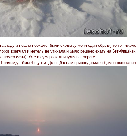
на льду и пошло поехало, были сходы ,у меня один обрыв(что-то тяжёло
ороз крепчал и метель не утихала и было решено ехать на Биг-Фиш(изн
л номер базы). Уже в сумерках двинулись к берегу.
и1 налим,у Тёмы 4 щучки. Да ещё к нам присоединился Димон-расставилс