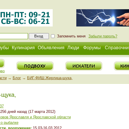
Запомнить меня
Забыли пароль?
лубы
Кулинария
Объявления
Люди
Форумы
Справочни
ово
асти
→
Блог
→
БИГ-ФИШ.Жерлица-щука,
щука,
37
256 дней назад (17 марта 2012)
овов Ярославля и Ярославской области
 о рыбалке
асти, вооружение:
15.03-16.03.2012