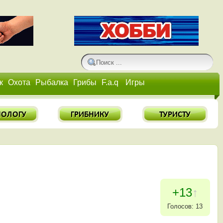
к
Охота
Рыбалка
Грибы
F.a.q
Игры
+13
↑
Голосов: 13