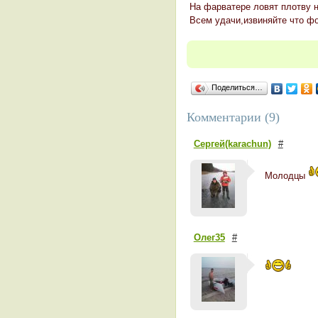
На фарватере ловят плотву н
Всем удачи,извиняйте что фо
Поделиться…
Комментарии (9)
Сергей(karachun)
#
Молодцы
Олег35
#