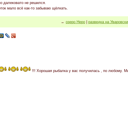
о далековато не решился.
ток мало всё как-то забываю щёлкать.
←
озеро Неро
|
разведка на Уваровск
!!! Хорошая рыбалка у вас получилась , по любому. Мы